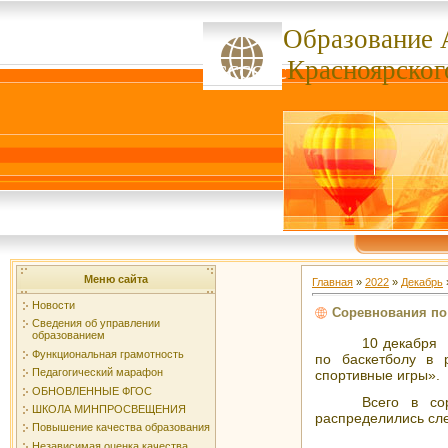
Образование 
ссссссс
Красноярског
Меню сайта
Главная
»
2022
»
Декабрь
Новости
Соревнования по
Сведения об управлении
образованием
10 декабря 
Функциональная грамотность
по баскетболу в 
Педагогический марафон
спортивные игры».
ОБНОВЛЕННЫЕ ФГОС
Всего в с
ШКОЛА МИНПРОСВЕЩЕНИЯ
распределились сл
Повышение качества образования
Независимая оценка качества