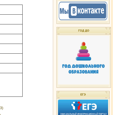
ГОД ДО
ЕГЭ
3)