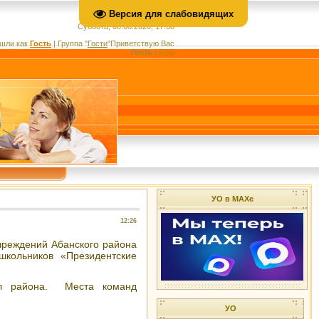
Версия для слабовидящих
Суббота, 08.08.2026, 17:08
шли как
Гость
|
Группа
"
Гости
"
Приветствую Вас
Гость
|
RSS
УО в МАХе
12:26
чреждений Абанского района
школьников «Президентские
ол района. Места команд
УО