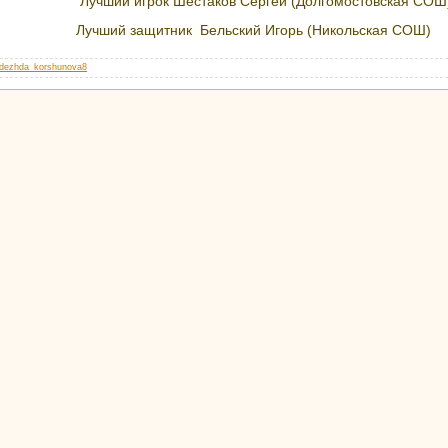
Лучший игрок Шестаков Сергей (Долгомостовская СОШ
Лучший защитник Бельский Игорь (Никольская СОШ)
dezhda_korshunova8