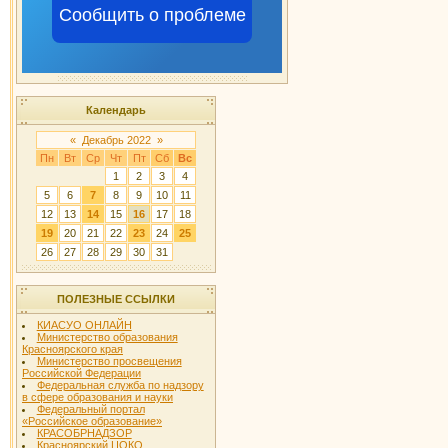
Сообщить о проблеме
Календарь
«
Декабрь 2022
»
Пн
Вт
Ср
Чт
Пт
Сб
Вс
1
2
3
4
5
6
7
8
9
10
11
12
13
14
15
16
17
18
19
20
21
22
23
24
25
26
27
28
29
30
31
ПОЛЕЗНЫЕ ССЫЛКИ
КИАСУО ОНЛАЙН
Министерство образования
Красноярского края
Министерство просвещения
Российской Федерации
Федеральная служба по надзору
в сфере образования и науки
Федеральный портал
«Российское образование»
КРАСОБРНАДЗОР
Красноярский ЦОКО