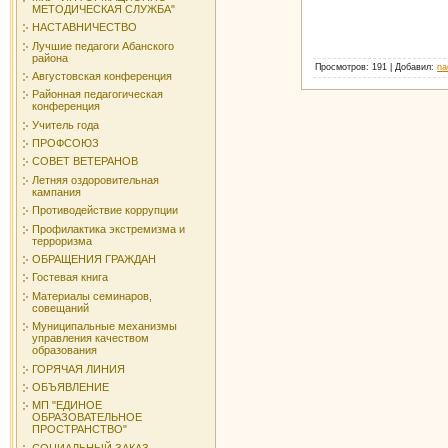
МЕТОДИЧЕСКАЯ СЛУЖБА"
НАСТАВНИЧЕСТВО
Лучшие педагоги Абанского
района
Просмотров
: 191 |
Добавил
:
na
Августовская конференция
Районная педагогическая
конференция
Учитель года
ПРОФСОЮЗ
СОВЕТ ВЕТЕРАНОВ
Летняя оздоровительная
кампания
Противодействие коррупции
Профилактика экстремизма и
терроризма
ОБРАЩЕНИЯ ГРАЖДАН
Гостевая книга
Материалы семинаров,
совещаний
Муниципальные механизмы
управления качеством
образования
ГОРЯЧАЯ ЛИНИЯ
ОБЪЯВЛЕНИЕ
МП "ЕДИНОЕ
ОБРАЗОВАТЕЛЬНОЕ
ПРОСТРАНСТВО"
СОЦИАЛЬНЫЙ ЗАКАЗ