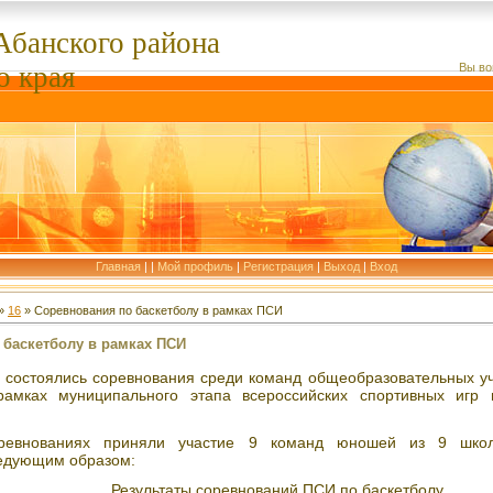
Абанского
района
о края
Вы во
Главная
|
|
Мой профиль
|
Регистрация
|
Выход
|
Вход
»
16
» Соревнования по баскетболу в рамках ПСИ
 баскетболу в рамках ПСИ
состоялись соревнования среди команд общеобразовательных у
рамках муниципального этапа всероссийских спортивных игр 
оревнованиях приняли участие 9 команд юношей из 9 шк
едующим образом:
Результаты соревнований ПСИ по баскетболу.