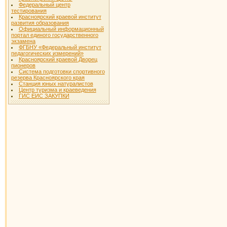
Федеральный центр
тестирования
Красноярский краевой институт
развития образования
Официальный информационный
портал единого государственного
экзамена
ФГБНУ «Федеральный институт
педагогических измерений»
Красноярский краевой Дворец
пионеров
Система подготовки спортивного
резерва Красноярского края
Станция юных натуралистов
Центр туризма и краеведения
ГИС ЕИС ЗАКУПКИ