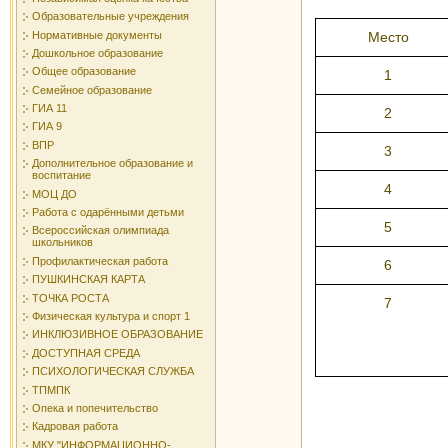
Образовательные учреждения
Нормативные документы
Место
Дошкольное образование
Общее образование
1
Семейное образование
ГИА 11
2
ГИА 9
ВПР
3
Дополнительное образование и
воспитание
4
МОЦ ДО
Работа с одарёнными детьми
5
Всероссийская олимпиада
школьников
Профилактическая работа
6
ПУШКИНСКАЯ КАРТА
ТОЧКА РОСТА
7
Физическая культура и спорт 1
ИНКЛЮЗИВНОЕ ОБРАЗОВАНИЕ
ДОСТУПНАЯ СРЕДА
ПСИХОЛОГИЧЕСКАЯ СЛУЖБА
ТПМПК
Опека и попечительство
Кадровая работа
МКУ "ИНФОРМАЦИОННО-