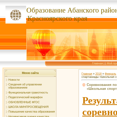
Образование Абанского
райо
ссссссс
Красноярского края
Главная
|
|
Мой пр
Меню сайта
Главная
»
2018
»
Февраль
спартакиады «Школьная с
Новости
Соревнования по
Сведения об управлении
образованием
«Школьная спорт
Функциональная грамотность
Резуль
Педагогический марафон
ОБНОВЛЕННЫЕ ФГОС
ШКОЛА МИНПРОСВЕЩЕНИЯ
соре
Повышение качества образования
Независимая оценка качества