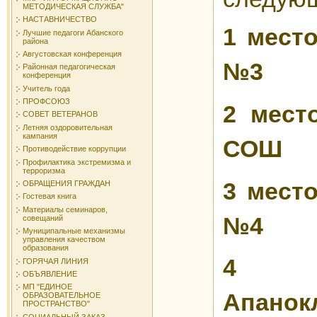
МЕТОДИЧЕСКАЯ СЛУЖБА"
НАСТАВНИЧЕСТВО
1 мест
Лучшие педагоги Абанского
района
Августовская конференция
№3 - 
Районная педагогическая
конференция
Учитель года
ПРОФСОЮЗ
2 мест
СОВЕТ ВЕТЕРАНОВ
Летняя оздоровительная
кампания
СОШ 
Противодействие коррупции
Профилактика экстремизма и
терроризма
3 мест
ОБРАЩЕНИЯ ГРАЖДАН
Гостевая книга
Материалы семинаров,
№4 -
совещаний
Муниципальные механизмы
управления качеством
образования
4 
ГОРЯЧАЯ ЛИНИЯ
ОБЪЯВЛЕНИЕ
МП "ЕДИНОЕ
Апанок
ОБРАЗОВАТЕЛЬНОЕ
ПРОСТРАНСТВО"
СОЦИАЛЬНЫЙ ЗАКАЗ