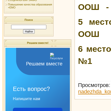
ООШ - 
Повышение качества образования
+ЕМО
5 мест
Поиск
ООШ 
Решаем вместе!
6 мест
№1 -
Решаем вместе
Просмотров
Есть вопрос?
nadezhda_ko
Напишите нам