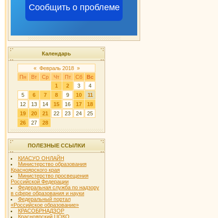
Сообщить о проблеме
Календарь
«
Февраль 2018
»
Пн
Вт
Ср
Чт
Пт
Сб
Вс
1
2
3
4
5
6
7
8
9
10
11
12
13
14
15
16
17
18
19
20
21
22
23
24
25
26
27
28
ПОЛЕЗНЫЕ ССЫЛКИ
КИАСУО ОНЛАЙН
Министерство образования
Красноярского края
Министерство просвещения
Российской Федерации
Федеральная служба по надзору
в сфере образования и науки
Федеральный портал
«Российское образование»
КРАСОБРНАДЗОР
Красноярский ЦОКО