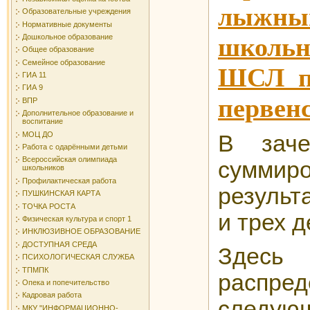
лыжным
Образовательные учреждения
Нормативные документы
Дошкольное образование
школь
Общее образование
Семейное образование
ШСЛ п.
ГИА 11
ГИА 9
первенс
ВПР
Дополнительное образование и
воспитание
МОЦ ДО
В зач
Работа с одарёнными детьми
Всероссийская олимпиада
суммир
школьников
Профилактическая работа
результ
ПУШКИНСКАЯ КАРТА
ТОЧКА РОСТА
и трех 
Физическая культура и спорт 1
ИНКЛЮЗИВНОЕ ОБРАЗОВАНИЕ
ДОСТУПНАЯ СРЕДА
Зде
ПСИХОЛОГИЧЕСКАЯ СЛУЖБА
ТПМПК
распред
Опека и попечительство
Кадровая работа
следующ
МКУ "ИНФОРМАЦИОННО-