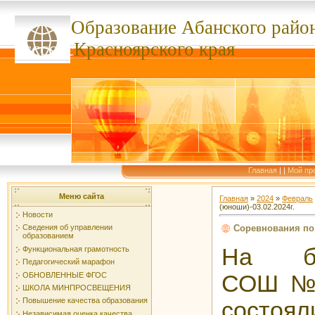
Образование Абанского
райо
ссссссс
Красноярского края
Главная
|
|
Мой пр
Меню сайта
Главная
»
2024
»
Февраль
(юноши)-03.02.2024г.
Новости
Соревнования по 
Сведения об управлении
образованием
На ба
Функциональная грамотность
Педагогический марафон
ОБНОВЛЕННЫЕ ФГОС
СОШ№3 
ШКОЛА МИНПРОСВЕЩЕНИЯ
Повышение качества образования
состоял
Независимая оценка качества