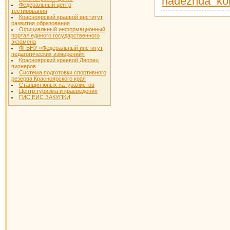
nadezhda_ko
Федеральный центр
тестирования
Красноярский краевой институт
развития образования
Официальный информационный
портал единого государственного
экзамена
ФГБНУ «Федеральный институт
педагогических измерений»
Красноярский краевой Дворец
пионеров
Система подготовки спортивного
резерва Красноярского края
Станция юных натуралистов
Центр туризма и краеведения
ГИС ЕИС ЗАКУПКИ