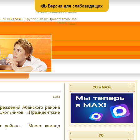
Версия для слабовидящих
Четверг, 06.08.2026, 09:51
шли как
Гость
|
Группа
"
Гости
"
Приветствую Вас
Гость
|
RSS
УО в МАХе
11:53
реждений Абанского района
школьников «Президентские
ол района. Места команд
УО