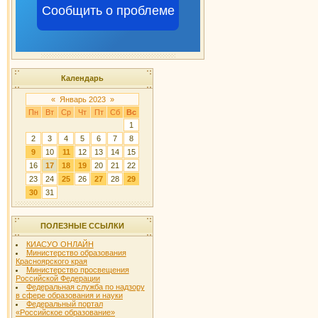
Сообщить о проблеме
Календарь
«
Январь 2023
»
Пн
Вт
Ср
Чт
Пт
Сб
Вс
1
2
3
4
5
6
7
8
9
10
11
12
13
14
15
16
17
18
19
20
21
22
23
24
25
26
27
28
29
30
31
ПОЛЕЗНЫЕ ССЫЛКИ
КИАСУО ОНЛАЙН
Министерство образования
Красноярского края
Министерство просвещения
Российской Федерации
Федеральная служба по надзору
в сфере образования и науки
Федеральный портал
«Российское образование»