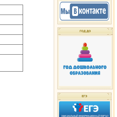
ГОД ДО
ЕГЭ