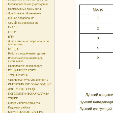
Образовательные учреждения
Нормативные документы
Место
Дошкольное образование
Общее образование
1
Семейное образование
ГИА 11
2
ГИА 9
ВПР
3
Дополнительное образование и
воспитание
4
МОЦ ДО
Работа с одарёнными детьми
5
Всероссийская олимпиада
школьников
Профилактическая работа
ПУШКИНСКАЯ КАРТА
ТОЧКА РОСТА
Физическая культура и спорт 1
ИНКЛЮЗИВНОЕ ОБРАЗОВАНИЕ
ДОСТУПНАЯ СРЕДА
ПСИХОЛОГИЧЕСКАЯ СЛУЖБА
Лучший защитни
ТПМПК
Лучший нападающи
Опека и попечительство
Кадровая работа
Лучший связующий
МКУ "ИНФОРМАЦИОННО-