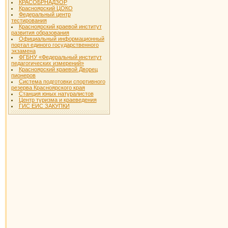
КРАСОБРНАДЗОР
Красноярский ЦОКО
Федеральный центр
тестирования
Красноярский краевой институт
развития образования
Официальный информационный
портал единого государственного
экзамена
ФГБНУ «Федеральный институт
педагогических измерений»
Красноярский краевой Дворец
пионеров
Система подготовки спортивного
резерва Красноярского края
Станция юных натуралистов
Центр туризма и краеведения
ГИС ЕИС ЗАКУПКИ