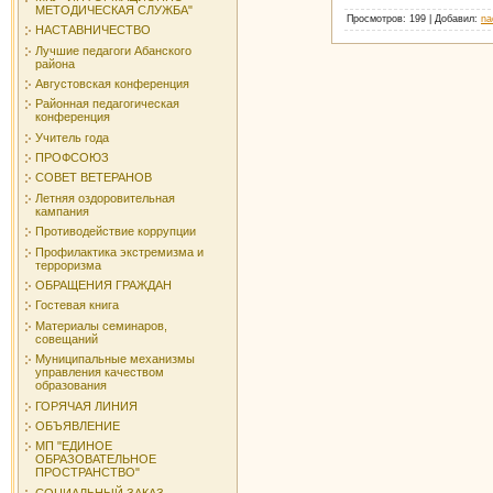
МЕТОДИЧЕСКАЯ СЛУЖБА"
Просмотров
: 199 |
Добавил
:
na
НАСТАВНИЧЕСТВО
Лучшие педагоги Абанского
района
Августовская конференция
Районная педагогическая
конференция
Учитель года
ПРОФСОЮЗ
СОВЕТ ВЕТЕРАНОВ
Летняя оздоровительная
кампания
Противодействие коррупции
Профилактика экстремизма и
терроризма
ОБРАЩЕНИЯ ГРАЖДАН
Гостевая книга
Материалы семинаров,
совещаний
Муниципальные механизмы
управления качеством
образования
ГОРЯЧАЯ ЛИНИЯ
ОБЪЯВЛЕНИЕ
МП "ЕДИНОЕ
ОБРАЗОВАТЕЛЬНОЕ
ПРОСТРАНСТВО"
СОЦИАЛЬНЫЙ ЗАКАЗ