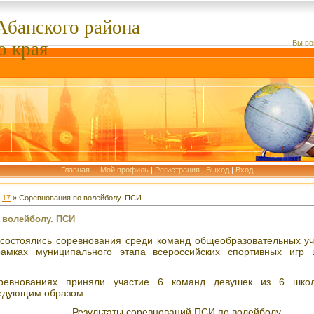
Абанского
района
о края
Вы во
Главная
|
|
Мой профиль
|
Регистрация
|
Выход
|
Вход
17
» Соревнования по волейболу. ПСИ
 волейболу. ПСИ
остоялись соревнования среди команд общеобразовательных уч
амках муниципального этапа всероссийских спортивных игр 
ревнованиях приняли участие 6 команд девушек из 6 шк
едующим образом:
Результаты соревнований ПСИ по волейболу.