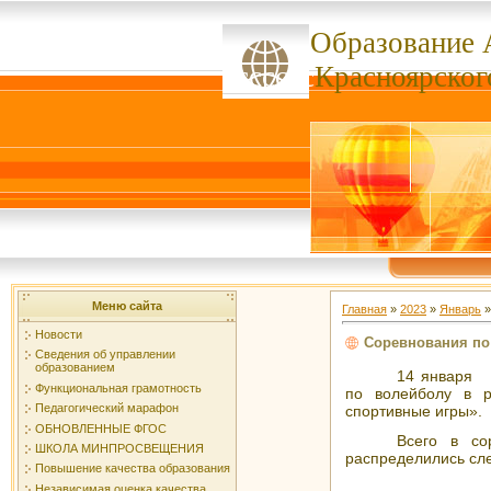
Образование 
ссссссс
Красноярског
Меню сайта
Главная
»
2023
»
Январь
»
Новости
Соревнования по
Сведения об управлении
образованием
14 января с
Функциональная грамотность
по волейболу в р
Педагогический марафон
спортивные игры».
ОБНОВЛЕННЫЕ ФГОС
Всего в со
ШКОЛА МИНПРОСВЕЩЕНИЯ
распределились сл
Повышение качества образования
Независимая оценка качества