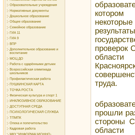
образовате
Образовательные учреждения
Нормативные документы
котором
Дошкольное образование
некоторые 
Общее образование
Семейное образование
результ
ГИА 11
государст
ГИА 9
ВПР
проверок 
Дополнительное образование и
воспитание
област
МОЦ ДО
Красно
Работа с одарёнными детьми
Всероссийская олимпиада
соверше
школьников
Профилактическая работа
труда.
ПУШКИНСКАЯ КАРТА
ТОЧКА РОСТА
За 2
Физическая культура и спорт 1
ИНКЛЮЗИВНОЕ ОБРАЗОВАНИЕ
образова
ДОСТУПНАЯ СРЕДА
прошли раз
ПСИХОЛОГИЧЕСКАЯ СЛУЖБА
ТПМПК
стороны С
Опека и попечительство
област
Кадровая работа
МКУ "ИНФОРМАЦИОННО-