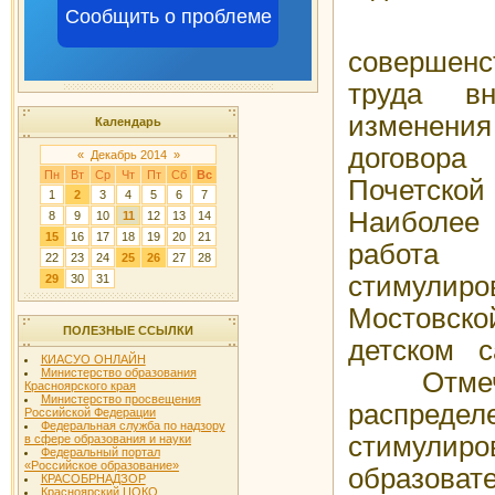
Сообщить о проблеме
В 
соверше
труда вн
изменен
Календарь
договор
«
Декабрь 2014
»
Пн
Вт
Ср
Чт
Пт
Сб
Вс
Почетской
1
2
3
4
5
6
7
Наиболее
8
9
10
11
12
13
14
15
16
17
18
19
20
21
работ
22
23
24
25
26
27
28
стимулиро
29
30
31
Мостовск
ПОЛЕЗНЫЕ ССЫЛКИ
детском 
КИАСУО ОНЛАЙН
Министерство образования
Отмеч
Красноярского края
Министерство просвещения
распре
Российской Федерации
Федеральная служба по надзору
стимулиро
в сфере образования и науки
Федеральный портал
«Российское образование»
образова
КРАСОБРНАДЗОР
Красноярский ЦОКО