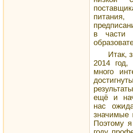
поставщ
питани
предписан
в части 
образоват
Итак, за
2014 год,
много инт
достигн
результаты
ещё и нач
нас ожид
значимые 
Поэтому я
году проф