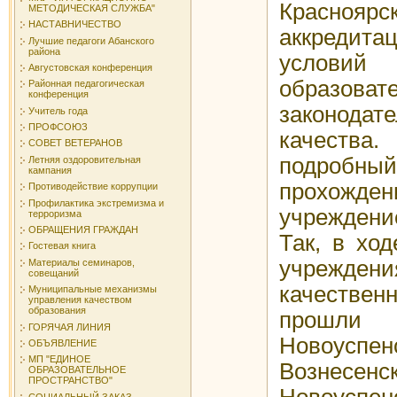
Красно
МЕТОДИЧЕСКАЯ СЛУЖБА"
НАСТАВНИЧЕСТВО
аккреди
Лучшие педагоги Абанского
района
услов
Августовская конференция
образова
Районная педагогическая
конференция
законода
Учитель года
ПРОФСОЮЗ
качества
СОВЕТ ВЕТЕРАНОВ
подробный
Летняя оздоровительная
кампания
прохо
Противодействие коррупции
Профилактика экстремизма и
учреждени
терроризма
ОБРАЩЕНИЯ ГРАЖДАН
Так, в хо
Гостевая книга
учреждени
Материалы семинаров,
совещаний
качестве
Муниципальные механизмы
управления качеством
образования
прошли п
ГОРЯЧАЯ ЛИНИЯ
Новоуспен
ОБЪЯВЛЕНИЕ
МП "ЕДИНОЕ
Вознес
ОБРАЗОВАТЕЛЬНОЕ
ПРОСТРАНСТВО"
Новоуспе
СОЦИАЛЬНЫЙ ЗАКАЗ