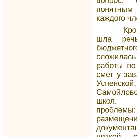
вопрос, 
понятны
каждого чл
Кроме т
шла реч
бюджетног
сложилас
работы по
смет у зав
Успенск
Самойлов
школ. 
проблем
размеще
документа
низкой с