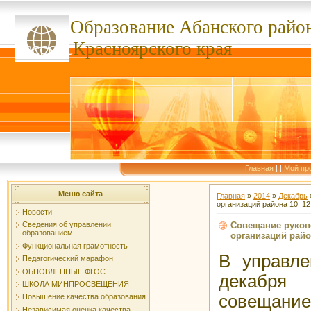
Образование Абанского
райо
ссссссс
Красноярского края
Главная
|
|
Мой пр
Меню сайта
Главная
»
2014
»
Декабрь
организаций района 10_1
Новости
Совещание руков
Сведения об управлении
образованием
организаций райо
Функциональная грамотность
В управле
Педагогический марафон
ОБНОВЛЕННЫЕ ФГОС
декабр
ШКОЛА МИНПРОСВЕЩЕНИЯ
совещан
Повышение качества образования
Независимая оценка качества