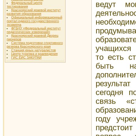
ведут мон
Федеральный центр
тестирования
Красноярский краевой институт
деятельн
развития образования
Официальный информационный
необходи
портал единого государственного
экзамена
продумы
ФГБНУ «Федеральный институт
педагогических измерений»
Красноярский краевой Дворец
образова
пионеров
Система подготовки спортивного
учащихся 
резерва Красноярского края
Станция юных натуралистов
Центр туризма и краеведения
то есть с
ГИС ЕИС ЗАКУПКИ
быть н
дополнит
результа
сегодня п
связь «с
образован
году учре
предстои