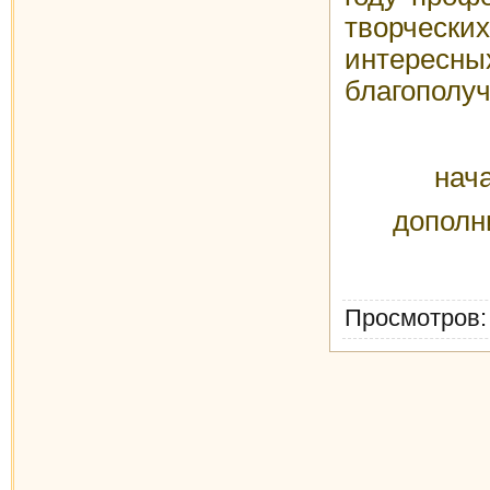
творческ
интересн
благополуч
нач
дополн
Просмотров