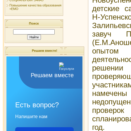
Повышение качества образования
детские с
+ЕМО
Н-Успенск
Залипьев
Поиск
завуч П
(Е.М.Ано
опытом
Решаем вместе!
деятельн
решении 
Решаем вместе
проверяющ
участн
намечены
недопущен
Есть вопрос?
провер
Напишите нам
спланиров
год.