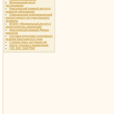
Федеральный центр
тестирования
Красноярский краевой институт
развития образования
Официальный информационный
портал единого государственного
экзамена
ФГБНУ «Федеральный институт
педагогических измерений»
Красноярский краевой Дворец
пионеров
Система подготовки спортивного
резерва Красноярского края
Станция юных натуралистов
Центр туризма и краеведения
ГИС ЕИС ЗАКУПКИ