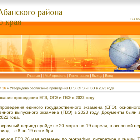
Абанского
района
о края
Вы во
Главная
|
|
Мой профиль
|
Регистрация
|
Выход
|
Вход
»
16
» Утверждено расписание проведения ЕГЭ, ОГЭ и ГВЭ в 2023 году
сание проведения ЕГЭ, ОГЭ и ГВЭ в 2023 году
проведения единого государственного экзамена (ЕГЭ), основного
венного выпускного экзамена (ГВЭ) в 2023 году. Документы были
2022 года.
досрочный период пройдет с 20 марта по 19 апреля, в основной пе
иод – с 6 по 19 сентября.
период ЕГЭ 26 мая экзамены по географии, литературе и химии. 