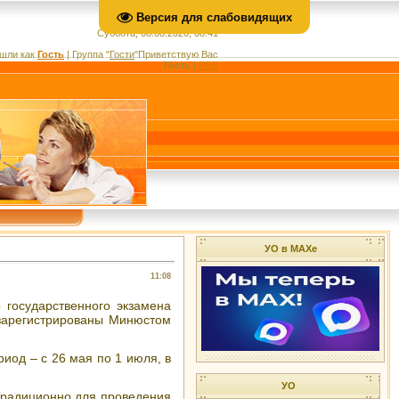
Версия для слабовидящих
Суббота, 08.08.2026, 08:41
шли как
Гость
|
Группа
"
Гости
"
Приветствую Вас
Гость
|
RSS
УО в МАХе
11:08
 государственного экзамена
 зарегистрированы Минюстом
риод – с 26 мая по 1 июля, в
УО
Традиционно для проведения