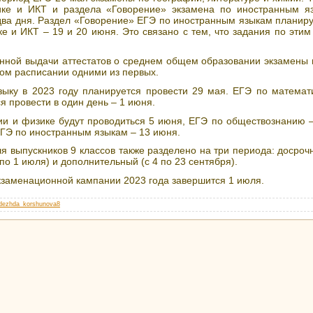
ке и ИКТ и раздела «Говорение» экзамена по иностранным я
ва дня. Раздел «Говорение» ЕГЭ по иностранным языкам планиру
е и ИКТ – 19 и 20 июня. Это связано с тем, что задания по эти
нной выдачи аттестатов о среднем общем образовании экзамены
ом расписании одними из первых.
зыку в 2023 году планируется провести 29 мая. ЕГЭ по математ
я провести в один день – 1 июня.
ии и физике будут проводиться 5 июня, ЕГЭ по обществознанию –
ГЭ по иностранным языкам – 13 июня.
 выпускников 9 классов также разделено на три периода: досрочн
по 1 июля) и дополнительный (с 4 по 23 сентября).
кзаменационной кампании 2023 года завершится 1 июля.
dezhda_korshunova8