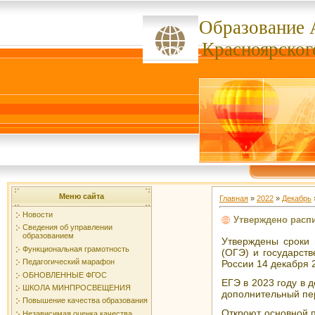
Образование 
ссссссс
Красноярског
Меню сайта
Главная
»
2022
»
Декабрь
Новости
Утверждено распи
Сведения об управлении
образованием
Утверждены сроки 
Функциональная грамотность
(ОГЭ) и государст
Педагогический марафон
России 14 декабря 
ОБНОВЛЕННЫЕ ФГОС
ЕГЭ в 2023 году в 
ШКОЛА МИНПРОСВЕЩЕНИЯ
дополнительный пер
Повышение качества образования
Откроют основной 
Независимая оценка качества