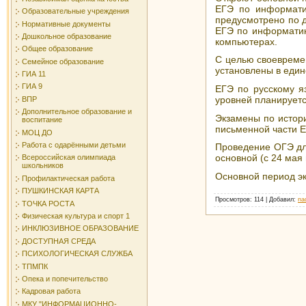
ЕГЭ по информати
Образовательные учреждения
предусмотрено по д
Нормативные документы
ЕГЭ по информатик
Дошкольное образование
компьютерах.
Общее образование
С целью своевреме
Семейное образование
установлены в един
ГИА 11
ГИА 9
ЕГЭ по русскому я
уровней планируетс
ВПР
Дополнительное образование и
Экзамены по истор
воспитание
письменной части Е
МОЦ ДО
Работа с одарёнными детьми
Проведение ОГЭ для
основной (с 24 мая 
Всероссийская олимпиада
школьников
Основной период э
Профилактическая работа
ПУШКИНСКАЯ КАРТА
Просмотров
: 114 |
Добавил
:
na
ТОЧКА РОСТА
Физическая культура и спорт 1
ИНКЛЮЗИВНОЕ ОБРАЗОВАНИЕ
ДОСТУПНАЯ СРЕДА
ПСИХОЛОГИЧЕСКАЯ СЛУЖБА
ТПМПК
Опека и попечительство
Кадровая работа
МКУ "ИНФОРМАЦИОННО-