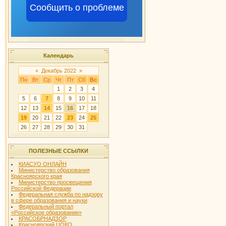
Сообщить о проблеме
Календарь
«
Декабрь 2022
»
Пн
Вт
Ср
Чт
Пт
Сб
Вс
1
2
3
4
5
6
7
8
9
10
11
12
13
14
15
16
17
18
19
20
21
22
23
24
25
26
27
28
29
30
31
ПОЛЕЗНЫЕ ССЫЛКИ
КИАСУО ОНЛАЙН
Министерство образования
Красноярского края
Министерство просвещения
Российской Федерации
Федеральная служба по надзору
в сфере образования и науки
Федеральный портал
«Российское образование»
КРАСОБРНАДЗОР
Красноярский ЦОКО