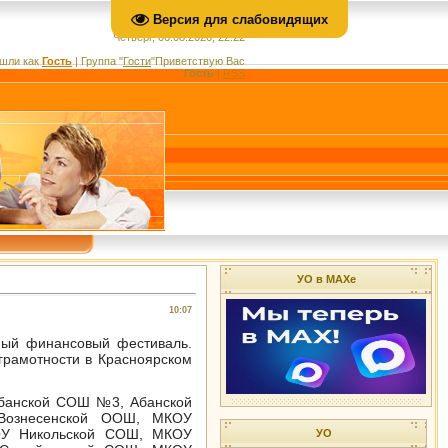
Версия для слабовидящих
Четверг, 06.08.2026, 22:22
шли как
Гость
|
Группа
"
Гости
"
Приветствую Вас
Гость
|
RSS
УО в МАХе
10:07
ый финансовый фестиваль.
грамотности в Красноярском
Абанской СОШ №3, Абанской
ознесенской ООШ, МКОУ
ОУ Никольской СОШ, МКОУ
УО