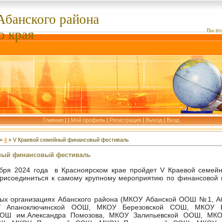
Абанского
района
о края
Вы во
Главная
|
|
Мой профиль
|
Регистрация
|
Выход
|
Вход
»
4
» V Краевой семейный финансовый фестиваль
ный финансовый фестиваль
бря 2024 года в Красноярском крае пройдет
V
Краевой семейн
рисоединиться к самому крупному мероприятию по финансовой 
ных организациях Абанского района (МКОУ Абанской ООШ №1, 
паноключинской ООШ, МКОУ Березовской СОШ, МКОУ В
 СОШ им.Александра Помозова, МКОУ Залипьевской ООШ, МК