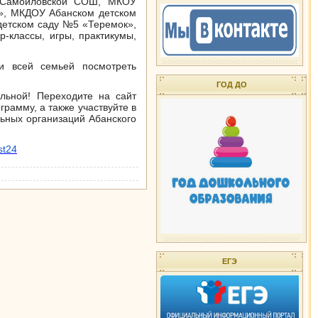
 Самойловской СОШ, МКОУ
», МКДОУ Абанском детском
етском саду №5 «Теремок»,
-классы, игры, практикумы,
и всей семьей посмотреть
ГОД ДО
льной! Переходите на сайт
грамму, а также участвуйте в
ьных организаций Абанского
st24
ЕГЭ