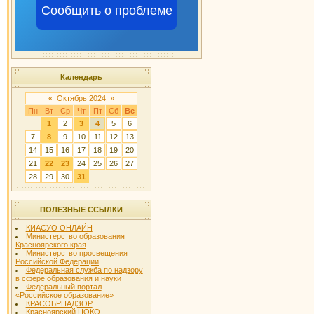
Сообщить о проблеме
Календарь
«
Октябрь 2024
»
Пн
Вт
Ср
Чт
Пт
Сб
Вс
1
2
3
4
5
6
7
8
9
10
11
12
13
14
15
16
17
18
19
20
21
22
23
24
25
26
27
28
29
30
31
ПОЛЕЗНЫЕ ССЫЛКИ
КИАСУО ОНЛАЙН
Министерство образования
Красноярского края
Министерство просвещения
Российской Федерации
Федеральная служба по надзору
в сфере образования и науки
Федеральный портал
«Российское образование»
КРАСОБРНАДЗОР
Красноярский ЦОКО