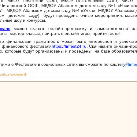
ОШ, МКОУ Почетской СОШ, МКОУ Покатеевской СОШ, МКОУ
 Чигашетской ООШ,
МКДОУ Абанском детском саду №1 «Росинка
к"
,
МКДОУ Абанском детском саду №4 «Умка», МКДОУ Абанском д
ком детском саду)
будут проведены очные мероприятия: мастер
альные шоу и конкурсы.
⠀
иваля
можно скачать онлайн-программу и самостоятельно ил
лы, мастер-классы, поиграть в онлайн-игры, пройти тесты!⠀
что финансовая грамотность может быть интересной и увлекате
о финансового фестиваля
https://finfest24.ru
. Скачивайте онлайн-про
х, которые будут организованы и проведены на базе образовател
стями о Фестивале в социальных сетях вы сможете по хэштегу
#finfe
dezhda_korshunova8