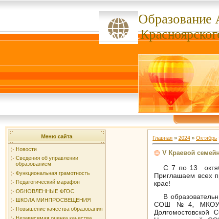
Образование 
ссссссс
Красноярског
Меню сайта
Главная
»
2024
»
Октябрь
Новости
V Краевой семей
Сведения об управлении
образованием
С 7 по 13 октя
Функциональная грамотность
Приглашаем всех п
Педагогический марафон
крае!
ОБНОВЛЕННЫЕ ФГОС
В образователь
ШКОЛА МИНПРОСВЕЩЕНИЯ
СОШ №4, МКОУ А
Повышение качества образования
Долгомостовской
Независимая оценка качества