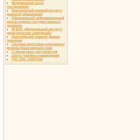
Федеральный центр
тестирования
Красноярский краевой институт
развития образования
Официальный информационный
портал единого государственного
экзамена
ФГБНУ «Федеральный институт
педагогических измерений»
Красноярский краевой Дворец
пионеров
Система подготовки спортивного
резерва Красноярского края
Станция юных натуралистов
Центр туризма и краеведения
ГИС ЕИС ЗАКУПКИ