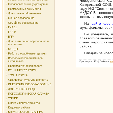
Новоуспенской С
Хандальской СОШ,
Образовательные учреждения
саду №3 "Светлячо
Нормативные документы
МКДОУ Вознесенс
Дошкольное образование
квесты, интеллекту
Общее образование
Семейное образование
На
сайте фест
мультфильмы, сериа
ГИА 11
ГИА 9
Вы убедитесь, 
ВПР
Краевого семейног
Дополнительное образование и
очных мероприятия
воспитание
района.
МОЦ ДО
Следить за ново
Работа с одарёнными детьми
Всероссийская олимпиада
школьников
Просмотров
: 133 |
Добавил
:
na
Профилактическая работа
ПУШКИНСКАЯ КАРТА
ТОЧКА РОСТА
Физическая культура и спорт 1
ИНКЛЮЗИВНОЕ ОБРАЗОВАНИЕ
ДОСТУПНАЯ СРЕДА
ПСИХОЛОГИЧЕСКАЯ СЛУЖБА
ТПМПК
Опека и попечительство
Кадровая работа
МКУ "ИНФОРМАЦИОННО-