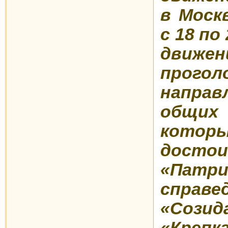
в Моск
с 18 по
дви
прог
напра
общих
кото
достои
«Патр
справе
«Сози
«Крепк