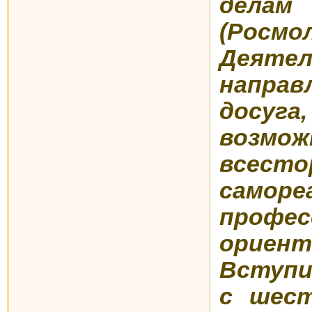
дел
(Росмо
Деяте
направ
досу
возм
всесто
самор
профес
ориент
Вступи
с шест