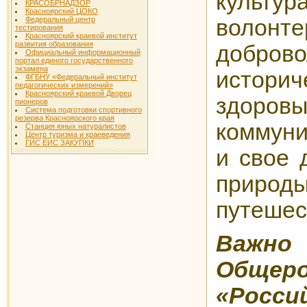
культ
КРАСОБРНАДЗОР
Красноярский ЦОКО
Федеральный центр
вол
тестирования
Красноярский краевой институт
развития образования
доброво
Официальный информационный
портал единого государственного
экзамена
истори
ФГБНУ «Федеральный институт
педагогических измерений»
Красноярский краевой Дворец
здоровы
пионеров
Система подготовки спортивного
резерва Красноярского края
коммуни
Станция юных натуралистов
Центр туризма и краеведения
ГИС ЕИС ЗАКУПКИ
и свое 
прир
путешес
Важно
Общеро
«Росси