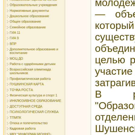
молоде
Образовательные учреждения
— объе
Нормативные документы
Дошкольное образование
Общее образование
котор
Семейное образование
ГИА 11
сущест
ГИА 9
ВПР
объеди
Дополнительное образование и
воспитание
целью р
МОЦ ДО
Работа с одарёнными детьми
участи
Всероссийская олимпиада
школьников
Профилактическая работа
затраги
ПУШКИНСКАЯ КАРТА
ТОЧКА РОСТА
В ра
Физическая культура и спорт 1
ИНКЛЮЗИВНОЕ ОБРАЗОВАНИЕ
"Обра
ДОСТУПНАЯ СРЕДА
ПСИХОЛОГИЧЕСКАЯ СЛУЖБА
отделе
ТПМПК
Опека и попечительство
Шушен
Кадровая работа
МКУ "ИНФОРМАЦИОННО-