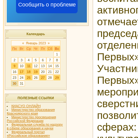
Сообщить о проблеме
активн
отмеча
предсе
Календарь
отделе
«
Январь 2023
»
Пн
Вт
Ср
Чт
Пт
Сб
Вс
Первых»
1
2
3
4
5
6
7
8
Участн
9
10
11
12
13
14
15
16
17
18
19
20
21
22
Первых»
23
24
25
26
27
28
29
30
31
мероп
ПОЛЕЗНЫЕ ССЫЛКИ
сверстн
КИАСУО ОНЛАЙН
Министерство образования
позволи
Красноярского края
Министерство просвещения
Российской Федерации
сферах:
Федеральная служба по надзору
в сфере образования и науки
Федеральный портал
«Российское образование»