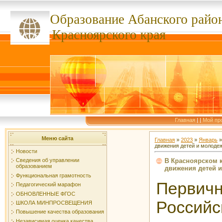
Образование Абанского
райо
ссссссс
Красноярского края
Главная
|
|
Мой пр
Меню сайта
Главная
»
2023
»
Январь
»
движения детей и молоде
Новости
В Красноярском 
Сведения об управлении
образованием
движения детей 
Функциональная грамотность
Перв
Педагогический марафон
ОБНОВЛЕННЫЕ ФГОС
Российс
ШКОЛА МИНПРОСВЕЩЕНИЯ
Повышение качества образования
Независимая оценка качества