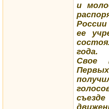
и моло
распо
России
ее учр
состо
года.
Свое 
Перв
полу
голос
съез
движен