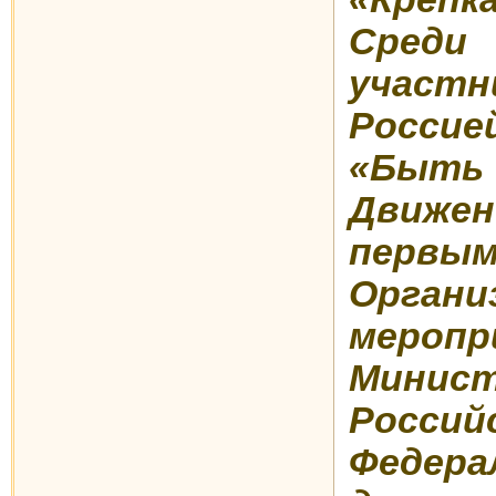
Среди
участ
Россие
«Быть
Движ
первым
Органи
мероп
Минист
Росси
Федера