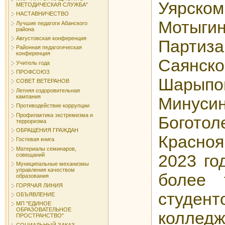
Уярск
МЕТОДИЧЕСКАЯ СЛУЖБА"
НАСТАВНИЧЕСТВО
Мотыг
Лучшие педагоги Абанского
района
Августовская конференция
Партиз
Районная педагогическая
конференция
Саянск
Учитель года
ПРОФСОЮЗ
Шарыпо
СОВЕТ ВЕТЕРАНОВ
Летняя оздоровительная
кампания
Минуси
Противодействие коррупции
Профилактика экстремизма и
Богото
терроризма
ОБРАЩЕНИЯ ГРАЖДАН
Красноя
Гостевая книга
Материалы семинаров,
совещаний
2023 го
Муниципальные механизмы
управления качеством
более 
образования
ГОРЯЧАЯ ЛИНИЯ
студе
ОБЪЯВЛЕНИЕ
МП "ЕДИНОЕ
ОБРАЗОВАТЕЛЬНОЕ
колледж
ПРОСТРАНСТВО"
СОЦИАЛЬНЫЙ ЗАКАЗ