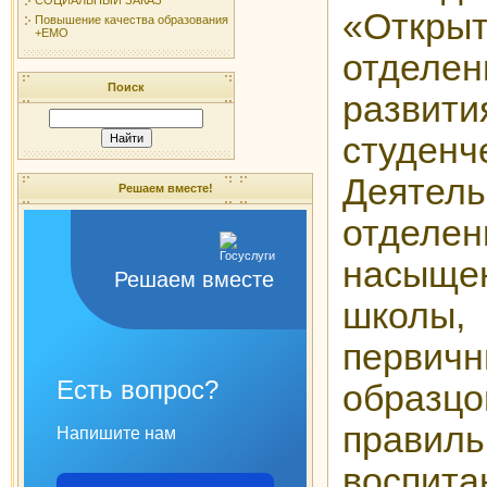
«Отк
Повышение качества образования
+ЕМО
отделен
Поиск
разви
студен
Деяте
Решаем вместе!
отдел
насыщ
Решаем вместе
школы, 
первич
Есть вопрос?
образц
прави
Напишите нам
воспи