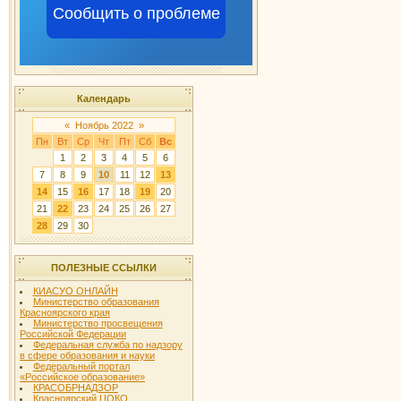
Сообщить о проблеме
Календарь
«
Ноябрь 2022
»
Пн
Вт
Ср
Чт
Пт
Сб
Вс
1
2
3
4
5
6
7
8
9
10
11
12
13
14
15
16
17
18
19
20
21
22
23
24
25
26
27
28
29
30
ПОЛЕЗНЫЕ ССЫЛКИ
КИАСУО ОНЛАЙН
Министерство образования
Красноярского края
Министерство просвещения
Российской Федерации
Федеральная служба по надзору
в сфере образования и науки
Федеральный портал
«Российское образование»
КРАСОБРНАДЗОР
Красноярский ЦОКО