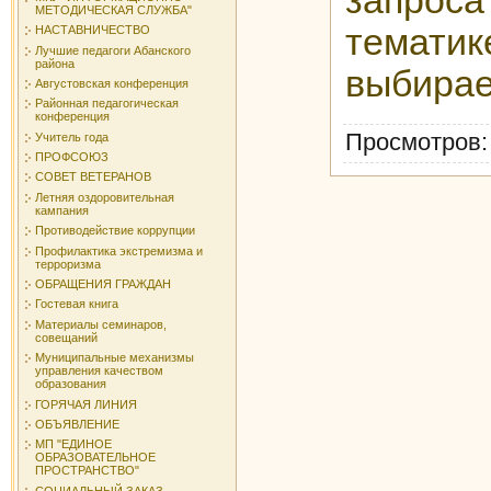
запрос
МЕТОДИЧЕСКАЯ СЛУЖБА"
темати
НАСТАВНИЧЕСТВО
Лучшие педагоги Абанского
района
выбирае
Августовская конференция
Районная педагогическая
конференция
Просмотров
Учитель года
ПРОФСОЮЗ
СОВЕТ ВЕТЕРАНОВ
Летняя оздоровительная
кампания
Противодействие коррупции
Профилактика экстремизма и
терроризма
ОБРАЩЕНИЯ ГРАЖДАН
Гостевая книга
Материалы семинаров,
совещаний
Муниципальные механизмы
управления качеством
образования
ГОРЯЧАЯ ЛИНИЯ
ОБЪЯВЛЕНИЕ
МП "ЕДИНОЕ
ОБРАЗОВАТЕЛЬНОЕ
ПРОСТРАНСТВО"
СОЦИАЛЬНЫЙ ЗАКАЗ