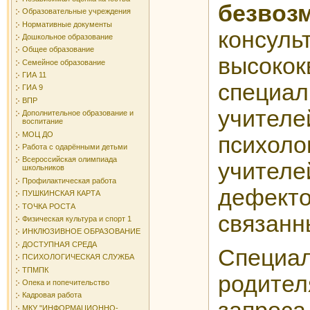
безвоз
Образовательные учреждения
Нормативные документы
консу
Дошкольное образование
Общее образование
высоко
Семейное образование
ГИА 11
специ
ГИА 9
ВПР
учителе
Дополнительное образование и
воспитание
МОЦ ДО
психоло
Работа с одарёнными детьми
Всероссийская олимпиада
учител
школьников
Профилактическая работа
дефек
ПУШКИНСКАЯ КАРТА
ТОЧКА РОСТА
связанн
Физическая культура и спорт 1
ИНКЛЮЗИВНОЕ ОБРАЗОВАНИЕ
ДОСТУПНАЯ СРЕДА
Специ
ПСИХОЛОГИЧЕСКАЯ СЛУЖБА
ТПМПК
родител
Опека и попечительство
Кадровая работа
МКУ "ИНФОРМАЦИОННО-