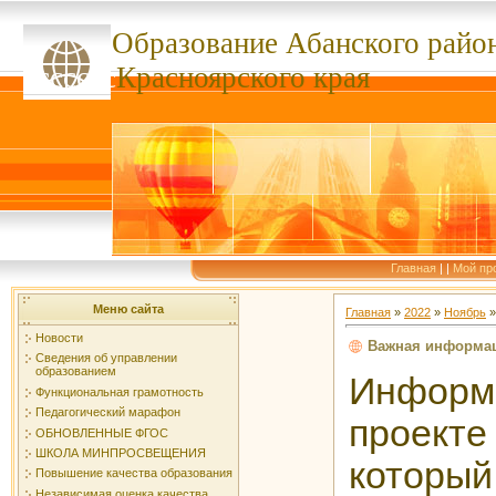
Образование Абанского
райо
ссссссс
Красноярского края
Главная
|
|
Мой пр
Меню сайта
Главная
»
2022
»
Ноябрь
»
Новости
Важная информац
Сведения об управлении
образованием
Инф
Функциональная грамотность
Педагогический марафон
проект
ОБНОВЛЕННЫЕ ФГОС
ШКОЛА МИНПРОСВЕЩЕНИЯ
которы
Повышение качества образования
Независимая оценка качества