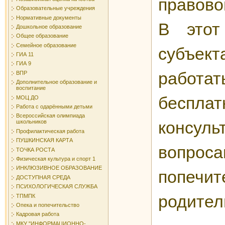
правово
Образовательные учреждения
Нормативные документы
В этот
Дошкольное образование
Общее образование
Семейное образование
субъе
ГИА 11
ГИА 9
рабо
ВПР
Дополнительное образование и
воспитание
бесплат
МОЦ ДО
Работа с одарёнными детьми
Всероссийская олимпиада
конс
школьников
Профилактическая работа
ПУШКИНСКАЯ КАРТА
вопро
ТОЧКА РОСТА
Физическая культура и спорт 1
ИНКЛЮЗИВНОЕ ОБРАЗОВАНИЕ
попечит
ДОСТУПНАЯ СРЕДА
ПСИХОЛОГИЧЕСКАЯ СЛУЖБА
родител
ТПМПК
Опека и попечительство
Кадровая работа
МКУ "ИНФОРМАЦИОННО-