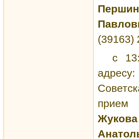
Перш
Павлов
(39163) 
с 13
адресу
Советска
прием
Жуков
Анатол