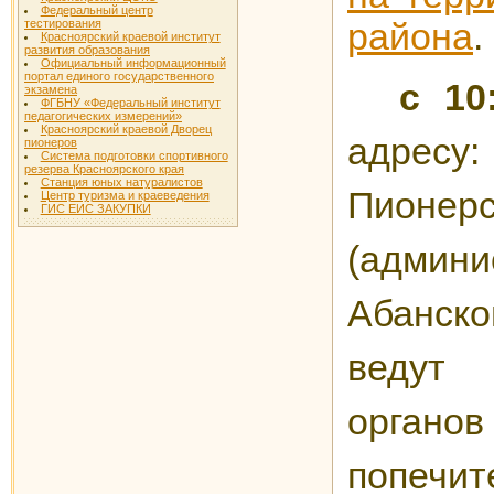
Федеральный центр
района
.
тестирования
Красноярский краевой институт
развития образования
Официальный информационный
портал единого государственного
с 10
экзамена
ФГБНУ «Федеральный институт
педагогических измерений»
Красноярский краевой Дворец
адресу
пионеров
Система подготовки спортивного
резерва Красноярского края
Станция юных натуралистов
Пионерск
Центр туризма и краеведения
ГИС ЕИС ЗАКУПКИ
(админи
Абанско
ведут
орга
попечит