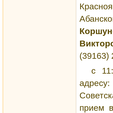
Красно
Абанс
Корш
Виктор
(39163) 
с 11
адресу
Советска
прием 