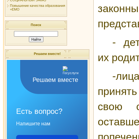
законн
Повышение качества образования
+ЕМО
предста
Поиск
- де
их роди
Решаем вместе!
-ли
Решаем вместе
принять
свою с
Есть вопрос?
оста
Напишите нам
попечен