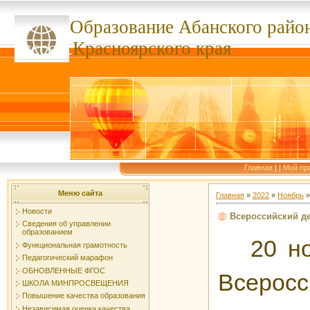
Образование Абанского
райо
ссссссс
Красноярского края
Главная
|
|
Мой пр
Меню сайта
Главная
»
2022
»
Ноябрь
»
Новости
Всероссийский д
Сведения об управлении
образованием
20 н
Функциональная грамотность
Педагогический марафон
ОБНОВЛЕННЫЕ ФГОС
Всеро
ШКОЛА МИНПРОСВЕЩЕНИЯ
Повышение качества образования
Независимая оценка качества