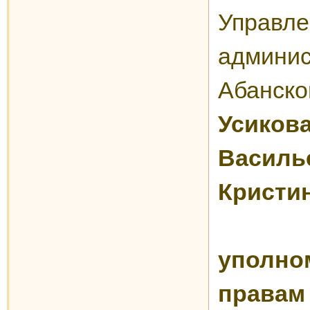
Управле
админис
Абанс
Усик
Васил
Кристи
уполн
прав