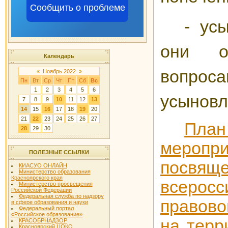
Сообщить о проблеме
- ус
они о
Календарь
вопрос
«
Ноябрь 2022
»
Пн
Вт
Ср
Чт
Пт
Сб
Вс
1
2
3
4
5
6
усыновл
7
8
9
10
11
12
13
14
15
16
17
18
19
20
21
22
23
24
25
26
27
Пла
28
29
30
меропри
ПОЛЕЗНЫЕ ССЫЛКИ
посвящ
КИАСУО ОНЛАЙН
Министерство образования
Красноярского края
всеро
Министерство просвещения
Российской Федерации
Федеральная служба по надзору
правово
в сфере образования и науки
Федеральный портал
«Российское образование»
на терр
КРАСОБРНАДЗОР
Красноярский ЦОКО