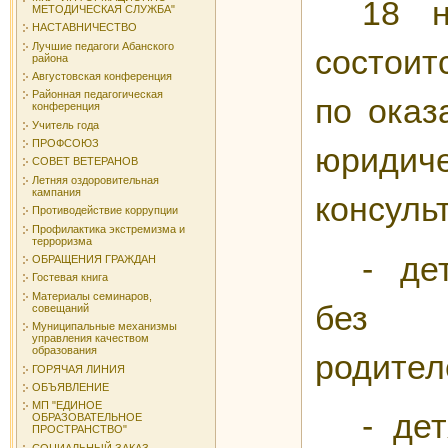
18 н
МЕТОДИЧЕСКАЯ СЛУЖБА"
НАСТАВНИЧЕСТВО
Лучшие педагоги Абанского
состоит
района
Августовская конференция
Районная педагогическая
по оказ
конференция
Учитель года
ПРОФСОЮЗ
юридиче
СОВЕТ ВЕТЕРАНОВ
Летняя оздоровительная
кампания
консуль
Противодействие коррупции
Профилактика экстремизма и
терроризма
- де
ОБРАЩЕНИЯ ГРАЖДАН
Гостевая книга
Материалы семинаров,
без 
совещаний
Муниципальные механизмы
управления качеством
образования
родител
ГОРЯЧАЯ ЛИНИЯ
ОБЪЯВЛЕНИЕ
МП "ЕДИНОЕ
- де
ОБРАЗОВАТЕЛЬНОЕ
ПРОСТРАНСТВО"
СОЦИАЛЬНЫЙ ЗАКАЗ