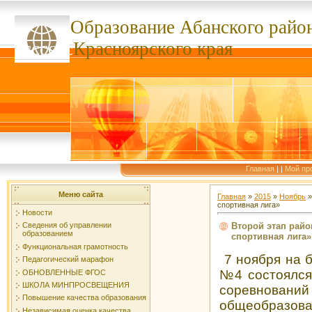
Образование Абанского
райо
ссссссс
Красноярского края
Главная
|
|
Мой пр
Меню сайта
Главная
»
2015
»
Ноябрь
»
спортивная лига»
Новости
Второй этап рай
Сведения об управлении
образованием
спортивная лига»
Функциональная грамотность
7 ноября на 
Педагогический марафон
№4 состоялся
ОБНОВЛЕННЫЕ ФГОС
ШКОЛА МИНПРОСВЕЩЕНИЯ
соревнов
Повышение качества образования
общеобразо
Независимая оценка качества