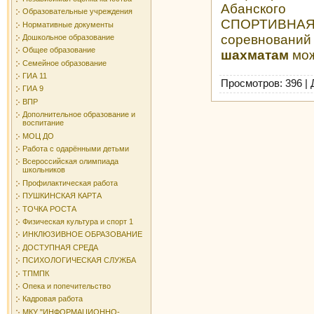
Абанског
Образовательные учреждения
СПОРТИВНАЯ
Нормативные документы
соревновани
Дошкольное образование
Общее образование
шахматам
мо
Семейное образование
ГИА 11
Просмотров
: 396 |
ГИА 9
ВПР
Дополнительное образование и
воспитание
МОЦ ДО
Работа с одарёнными детьми
Всероссийская олимпиада
школьников
Профилактическая работа
ПУШКИНСКАЯ КАРТА
ТОЧКА РОСТА
Физическая культура и спорт 1
ИНКЛЮЗИВНОЕ ОБРАЗОВАНИЕ
ДОСТУПНАЯ СРЕДА
ПСИХОЛОГИЧЕСКАЯ СЛУЖБА
ТПМПК
Опека и попечительство
Кадровая работа
МКУ "ИНФОРМАЦИОННО-