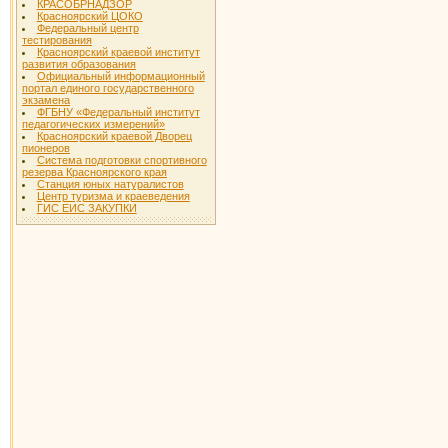
КРАСОБРНАДЗОР
Красноярский ЦОКО
Федеральный центр
тестирования
Красноярский краевой институт
развития образования
Официальный информационный
портал единого государственного
экзамена
ФГБНУ «Федеральный институт
педагогических измерений»
Красноярский краевой Дворец
пионеров
Система подготовки спортивного
резерва Красноярского края
Станция юных натуралистов
Центр туризма и краеведения
ГИС ЕИС ЗАКУПКИ