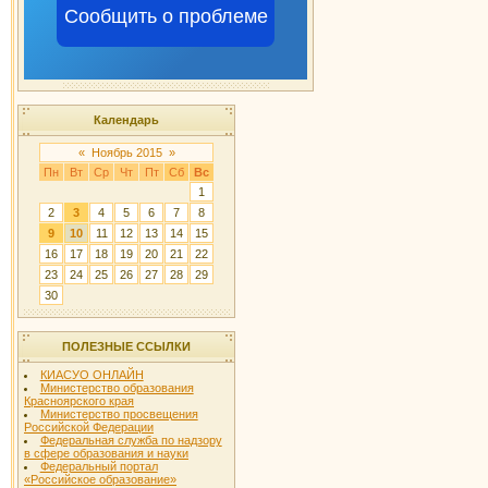
Сообщить о проблеме
Календарь
«
Ноябрь 2015
»
Пн
Вт
Ср
Чт
Пт
Сб
Вс
1
2
3
4
5
6
7
8
9
10
11
12
13
14
15
16
17
18
19
20
21
22
23
24
25
26
27
28
29
30
ПОЛЕЗНЫЕ ССЫЛКИ
КИАСУО ОНЛАЙН
Министерство образования
Красноярского края
Министерство просвещения
Российской Федерации
Федеральная служба по надзору
в сфере образования и науки
Федеральный портал
«Российское образование»