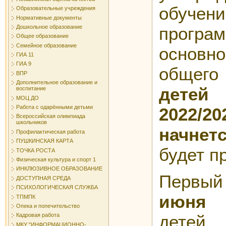
обучен
Образовательные учреждения
Нормативные документы
Дошкольное образование
програм
Общее образование
Семейное образование
основн
ГИА 11
ГИА 9
общег
ВПР
Дополнительное образование и
детей
воспитание
МОЦ ДО
Работа с одарёнными детьми
2022/
Всероссийская олимпиада
школьников
начне
Профилактическая работа
ПУШКИНСКАЯ КАРТА
будет п
ТОЧКА РОСТА
Физическая культура и спорт 1
ИНКЛЮЗИВНОЕ ОБРАЗОВАНИЕ
Первый
ДОСТУПНАЯ СРЕДА
ПСИХОЛОГИЧЕСКАЯ СЛУЖБА
июня
ТПМПК
Опека и попечительство
де
Кадровая работа
МКУ "ИНФОРМАЦИОННО-