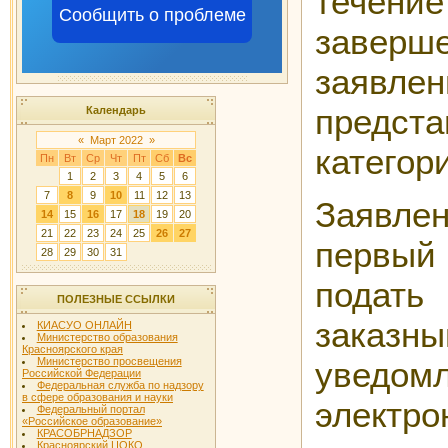
течени
Сообщить о проблеме
завер
заявлен
предс
Календарь
«
Март 2022
»
категор
Пн
Вт
Ср
Чт
Пт
Сб
Вс
1
2
3
4
5
6
7
8
9
10
11
12
13
Заявл
14
15
16
17
18
19
20
21
22
23
24
25
26
27
первый
28
29
30
31
подат
ПОЛЕЗНЫЕ ССЫЛКИ
зака
КИАСУО ОНЛАЙН
Министерство образования
Красноярского края
Министерство просвещения
уведом
Российской Федерации
Федеральная служба по надзору
в сфере образования и науки
элект
Федеральный портал
«Российское образование»
КРАСОБРНАДЗОР
Красноярский ЦОКО