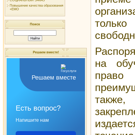
Повышение качества образования
органи
+ЕМО
только
Поиск
свободн
Распоря
Решаем вместе!
на обу
право
Решаем вместе
преиму
также
Есть вопрос?
закре
Напишите нам
издает