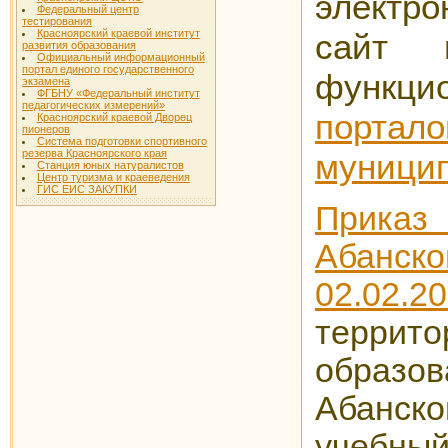
электро
Федеральный центр
тестирования
Красноярский краевой институт
сайт 
развития образования
Официальный информационный
портал единого государственного
функ
экзамена
ФГБНУ «Федеральный институт
педагогических измерений»
портал
Красноярский краевой Дворец
пионеров
Система подготовки спортивного
резерва Красноярского края
муницип
Станция юных натуралистов
Центр туризма и краеведения
ГИС ЕИС ЗАКУПКИ
Прика
Абанс
02.02.2
тер
образов
Абанско
учебный