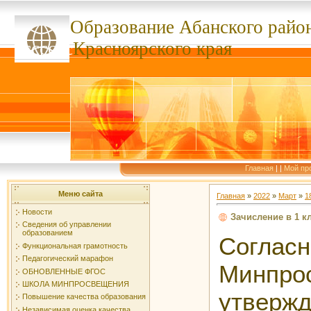
Образование Абанского
райо
ссссссс
Красноярского края
Главная
|
|
Мой пр
Меню сайта
Главная
»
2022
»
Март
»
1
Новости
Зачисление в 1 кл
Сведения об управлении
образованием
Сог
Функциональная грамотность
Педагогический марафон
Минпр
ОБНОВЛЕННЫЕ ФГОС
ШКОЛА МИНПРОСВЕЩЕНИЯ
утвержд
Повышение качества образования
Независимая оценка качества