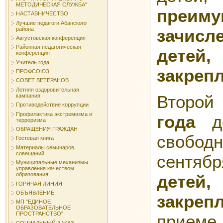
МЕТОДИЧЕСКАЯ СЛУЖБА"
преим
НАСТАВНИЧЕСТВО
Лучшие педагоги Абанского
района
зачисл
Августовская конференция
Районная педагогическая
детей
конференция
Учитель года
закреп
ПРОФСОЮЗ
СОВЕТ ВЕТЕРАНОВ
Летняя оздоровительная
Второй
кампания
Противодействие коррупции
Профилактика экстремизма и
года
до
терроризма
ОБРАЩЕНИЯ ГРАЖДАН
свободн
Гостевая книга
Материалы семинаров,
совещаний
сентяб
Муниципальные механизмы
управления качеством
образования
детей
ГОРЯЧАЯ ЛИНИЯ
ОБЪЯВЛЕНИЕ
закреп
МП "ЕДИНОЕ
ОБРАЗОВАТЕЛЬНОЕ
ПРОСТРАНСТВО"
прием
СОЦИАЛЬНЫЙ ЗАКАЗ