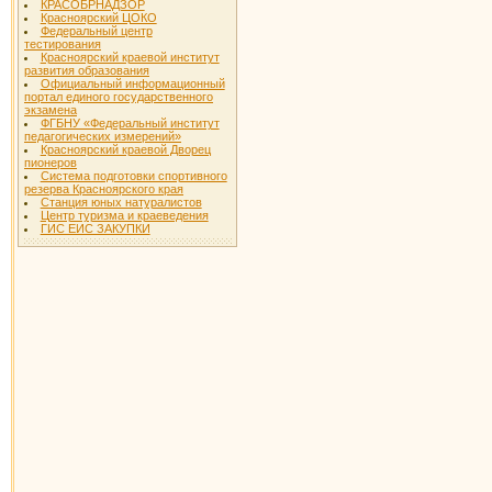
КРАСОБРНАДЗОР
Красноярский ЦОКО
Федеральный центр
тестирования
Красноярский краевой институт
развития образования
Официальный информационный
портал единого государственного
экзамена
ФГБНУ «Федеральный институт
педагогических измерений»
Красноярский краевой Дворец
пионеров
Система подготовки спортивного
резерва Красноярского края
Станция юных натуралистов
Центр туризма и краеведения
ГИС ЕИС ЗАКУПКИ