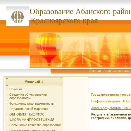
Образование Абанского
райо
ссссссс
Красноярского края
Главная
|
Архив материало
Меню сайта
Новости
Государственная итогов
Сведения об управлении
образованием
График проведения ГИА-9 
Функциональная грамотность
Анализ результатов ГИА9
Педагогический марафон
ОБНОВЛЕННЫЕ ФГОС
Результаты экзаменов п
географии, биологии, ф
ШКОЛА МИНПРОСВЕЩЕНИЯ
Повышение качества образования
Независимая оценка качества