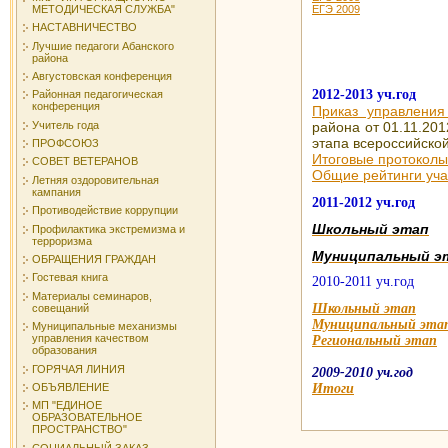
ЕГЭ 2009
МЕТОДИЧЕСКАЯ СЛУЖБА"
НАСТАВНИЧЕСТВО
Лучшие педагоги Абанского
района
Августовская конференция
2012-2013 уч.год
Районная педагогическая
конференция
Приказ управления
района от 01.11.20
Учитель года
этапа всероссийско
ПРОФСОЮЗ
Итоговые протоколы
СОВЕТ ВЕТЕРАНОВ
Общие рейтинги уча
Летняя оздоровительная
кампания
2011-2012 уч.год
Противодействие коррупции
Школьный этап
Профилактика экстремизма и
терроризма
Муниципальный э
ОБРАЩЕНИЯ ГРАЖДАН
Гостевая книга
2010-2011 уч.год
Материалы семинаров,
Школьный этап
совещаний
Муниципальный эта
Муниципальные механизмы
управления качеством
Региональный этап
образования
ГОРЯЧАЯ ЛИНИЯ
2009-2010 уч.год
ОБЪЯВЛЕНИЕ
Итоги
МП "ЕДИНОЕ
ОБРАЗОВАТЕЛЬНОЕ
ПРОСТРАНСТВО"
СОЦИАЛЬНЫЙ ЗАКАЗ