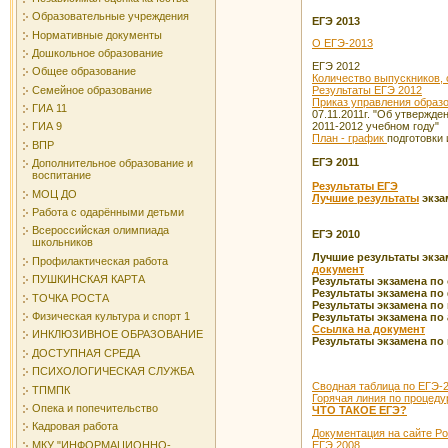
Образовательные учреждения
ЕГЭ 2013
Нормативные документы
О ЕГЭ-2013
Дошкольное образование
ЕГЭ 2012
Общее образование
Количество выпускников, 
Семейное образование
Результаты ЕГЭ 2012
Приказ управления образ
ГИА 11
07.11.2011г. "Об утвержд
2011-2012 учебном году"
ГИА 9
План - график
подготовки
ВПР
ЕГЭ 2011
Дополнительное образование и
воспитание
Результаты ЕГЭ
МОЦ ДО
Лучшие результаты
экза
Работа с одарёнными детьми
Всероссийская олимпиада
ЕГЭ 2010
школьников
Лучшие результаты экзам
Профилактическая работа
документ
ПУШКИНСКАЯ КАРТА
Результаты экзамена по
Результаты экзамена по
ТОЧКА РОСТА
Результаты экзамена по
Физическая культура и спорт 1
Результаты экзамена по 
Ссылка на документ
ИНКЛЮЗИВНОЕ ОБРАЗОВАНИЕ
Результаты экзамена п
ДОСТУПНАЯ СРЕДА
ПСИХОЛОГИЧЕСКАЯ СЛУЖБА
Сводная таблица по ЕГЭ-
ТПМПК
Горячая линия по процед
Опека и попечительство
ЧТО ТАКОЕ ЕГЭ?
Кадровая работа
Документация на сайте Р
ЕГЭ 2008
МКУ "ИНФОРМАЦИОННО-