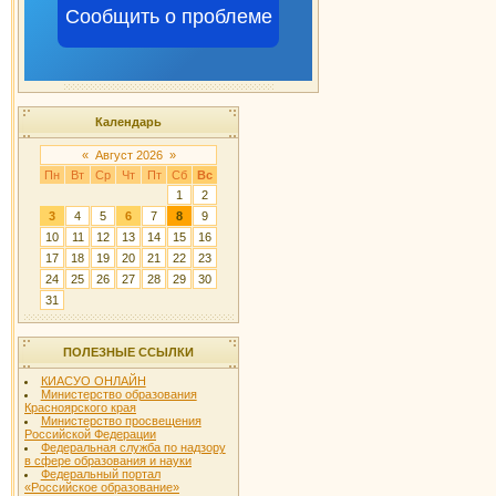
Сообщить о проблеме
Календарь
«
Август 2026
»
Пн
Вт
Ср
Чт
Пт
Сб
Вс
1
2
3
4
5
6
7
8
9
10
11
12
13
14
15
16
17
18
19
20
21
22
23
24
25
26
27
28
29
30
31
ПОЛЕЗНЫЕ ССЫЛКИ
КИАСУО ОНЛАЙН
Министерство образования
Красноярского края
Министерство просвещения
Российской Федерации
Федеральная служба по надзору
в сфере образования и науки
Федеральный портал
«Российское образование»