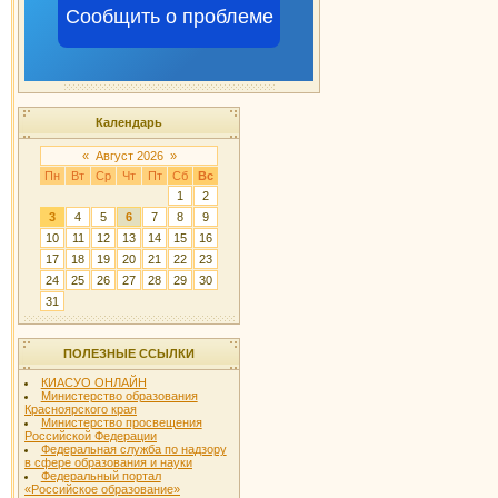
Сообщить о проблеме
Календарь
«
Август 2026
»
Пн
Вт
Ср
Чт
Пт
Сб
Вс
1
2
3
4
5
6
7
8
9
10
11
12
13
14
15
16
17
18
19
20
21
22
23
24
25
26
27
28
29
30
31
ПОЛЕЗНЫЕ ССЫЛКИ
КИАСУО ОНЛАЙН
Министерство образования
Красноярского края
Министерство просвещения
Российской Федерации
Федеральная служба по надзору
в сфере образования и науки
Федеральный портал
«Российское образование»