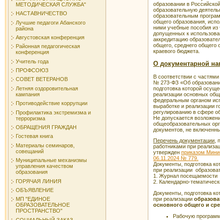
образовании в Российско
МЕТОДИЧЕСКАЯ СЛУЖБА"
образовательную деятель
НАСТАВНИЧЕСТВО
образовательным програм
общего образования, испо
Лучшие педагоги Абанского
ними учебные пособия из
района
допущенных к использова
Августовская конференция
аккредитацию образовате
общего, среднего общего 
Районная педагогическая
краевого бюджета.
конференция
Учитель года
О документарной наг
ПРОФСОЮЗ
В соответствии с частями 
СОВЕТ ВЕТЕРАНОВ
№ 273-ФЗ «Об образовани
подготовка которой осуще
Летняя оздоровительная
реализации основных общ
кампания
федеральным органом ис
Противодействие коррупции
выработке и реализации 
регулированию в сфере о
Профилактика экстремизма и
Не допускается возложени
терроризма
общеобразовательных орга
ОБРАЩЕНИЯ ГРАЖДАН
документов, не включенны
Гостевая книга
Перечень документации,
п
Материалы семинаров,
работниками при реализа
совещаний
утвержден
приказом Мини
06.11.2024 № 779.
Муниципальные механизмы
Документы, подготовка к
управления качеством
при реализации образов
образования
1. Журнал посещаемости
ГОРЯЧАЯ ЛИНИЯ
2. Календарно-тематическ
ОБЪЯВЛЕНИЕ
Документы, подготовка к
при реализации
образова
МП "ЕДИНОЕ
основного общего и ср
ОБРАЗОВАТЕЛЬНОЕ
ПРОСТРАНСТВО"
Рабочую программу
СОЦИАЛЬНЫЙ ЗАКАЗ