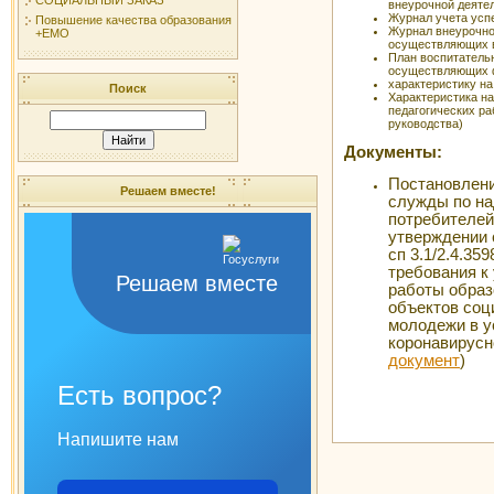
внеурочной деятел
Журнал учета усп
Повышение качества образования
Журнал внеурочной
+ЕМО
осуществляющих в
План воспитательн
осуществляющих ф
характеристику на
Поиск
Характеристика на
педагогических р
руководства)
Документы:
Постановлени
Решаем вместе!
служды по на
потребителей
утверждении 
сп 3.1/2.4.35
требования к
Решаем вместе
работы образ
объектов соц
молодежи в у
коронавирусно
документ
)
Есть вопрос?
Напишите нам