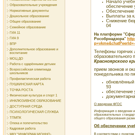
Начало учебн
Образовательные учреждения
обеспечение 
Нормативные документы
Обеспечение г
Выплаты за кл
Дошкольное образование
Снижение бюр
Общее образование
04
Семейное образование
ГИА 11
На платформе "Сфер
ГИА 9
Рособрнадзора"
http
p=vkme&chatPeerId=-
ВПР
Дополнительное образование и
Телефоны горячих 
воспитание
образовательного 
МОЦ ДО
Красноярского кр
Работа с одарёнными детьми
прием звонков и ок
Всероссийская олимпиада
школьников
понедельника по пя
Профилактическая работа
обновлённый ф
ПУШКИНСКАЯ КАРТА
93
ТОЧКА РОСТА
обеспечение 
Физическая культура и спорт 1
документарная
ИНКЛЮЗИВНОЕ ОБРАЗОВАНИЕ
О введении ФГОС
ДОСТУПНАЯ СРЕДА
Информация о введении и
ПСИХОЛОГИЧЕСКАЯ СЛУЖБА
образовательных стандарт
ТПМПК
общего образования раз
Опека и попечительство
Об обеспечении уче
Кадровая работа
В соответствии с пунктом
МКУ "ИНФОРМАЦИОННО-