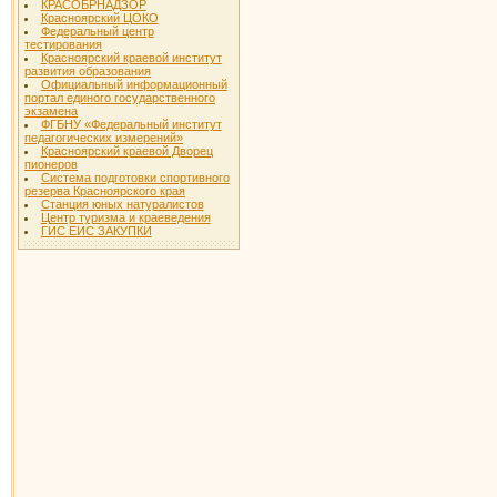
КРАСОБРНАДЗОР
Красноярский ЦОКО
Федеральный центр
тестирования
Красноярский краевой институт
развития образования
Официальный информационный
портал единого государственного
экзамена
ФГБНУ «Федеральный институт
педагогических измерений»
Красноярский краевой Дворец
пионеров
Система подготовки спортивного
резерва Красноярского края
Станция юных натуралистов
Центр туризма и краеведения
ГИС ЕИС ЗАКУПКИ