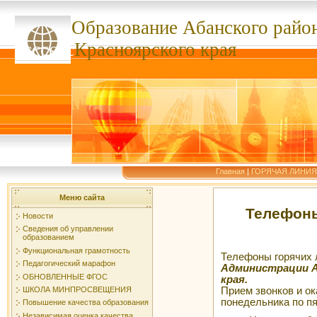
Образование Абанского
райо
ссссссс
Красноярского края
Главная
|
ГОРЯЧАЯ ЛИНИЯ
Меню сайта
Телефоны
Новости
Сведения об управлении
образованием
Функциональная грамотность
Телефоны горячих
Педагогический марафон
Администрации А
ОБНОВЛЕННЫЕ ФГОС
края.
Прием звонков и ок
ШКОЛА МИНПРОСВЕЩЕНИЯ
понедельника по пя
Повышение качества образования
Независимая оценка качества