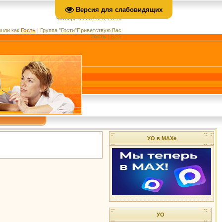
Версия для слабовидящих
Четверг, 06.08.2026, 23:16
шли как
Гость
|
Группа
"
Гости
"
Приветствую Вас
Гость
|
RSS
УО в МАХе
УО