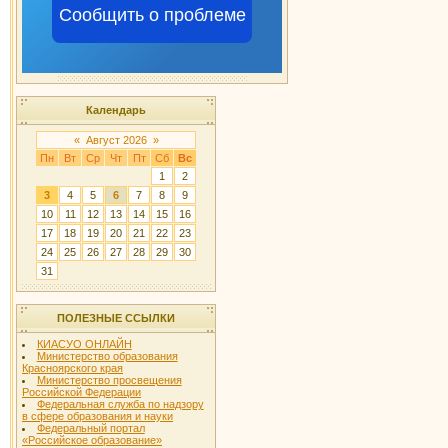
Сообщить о проблеме
Календарь
«
Август 2026
»
Пн
Вт
Ср
Чт
Пт
Сб
Вс
1
2
3
4
5
6
7
8
9
10
11
12
13
14
15
16
17
18
19
20
21
22
23
24
25
26
27
28
29
30
31
ПОЛЕЗНЫЕ ССЫЛКИ
КИАСУО ОНЛАЙН
Министерство образования
Красноярского края
Министерство просвещения
Российской Федерации
Федеральная служба по надзору
в сфере образования и науки
Федеральный портал
«Российское образование»