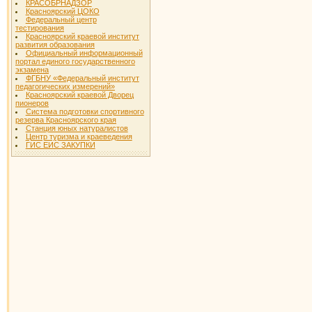
КРАСОБРНАДЗОР
Красноярский ЦОКО
Федеральный центр
тестирования
Красноярский краевой институт
развития образования
Официальный информационный
портал единого государственного
экзамена
ФГБНУ «Федеральный институт
педагогических измерений»
Красноярский краевой Дворец
пионеров
Система подготовки спортивного
резерва Красноярского края
Станция юных натуралистов
Центр туризма и краеведения
ГИС ЕИС ЗАКУПКИ