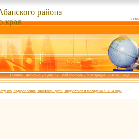
Абанского
района
о края
Вы во
Главная
|
Информация для ОУ
|
Мой профиль
|
Регистрация
|
Выход
|
Вход
отдыха, оздоровления, занятости детей, подростков и молодёжи в 2014 году.