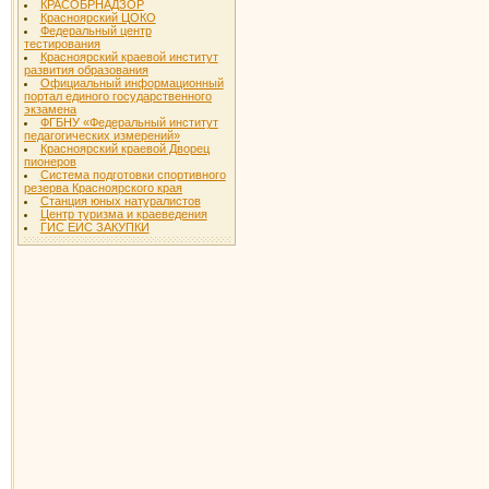
КРАСОБРНАДЗОР
Красноярский ЦОКО
Федеральный центр
тестирования
Красноярский краевой институт
развития образования
Официальный информационный
портал единого государственного
экзамена
ФГБНУ «Федеральный институт
педагогических измерений»
Красноярский краевой Дворец
пионеров
Система подготовки спортивного
резерва Красноярского края
Станция юных натуралистов
Центр туризма и краеведения
ГИС ЕИС ЗАКУПКИ