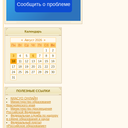
Сообщить о проблеме
Календарь
«
Август 2026
»
Пн
Вт
Ср
Чт
Пт
Сб
Вс
1
2
3
4
5
6
7
8
9
10
11
12
13
14
15
16
17
18
19
20
21
22
23
24
25
26
27
28
29
30
31
ПОЛЕЗНЫЕ ССЫЛКИ
КИАСУО ОНЛАЙН
Министерство образования
Красноярского края
Министерство просвещения
Российской Федерации
Федеральная служба по надзору
в сфере образования и науки
Федеральный портал
«Российское образование»