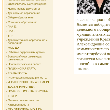
Образовательные учреждения
Нормативные документы
Дошкольное образование
Общее образование
квалификационной
Семейное образование
Является победит
ГИА 11
денежного поощре
ГИА 9
муниципальных д
ВПР
учреждений Красно
Дополнительное образование и
воспитание
Александровна соз
МОЦ ДО
коммуникативных
Работа с одарёнными детьми
имеют глубокий п
Всероссийская олимпиада
логически мыслить
школьников
способны к самос
Профилактическая работа
школе.
ПУШКИНСКАЯ КАРТА
ТОЧКА РОСТА
Физическая культура и спорт 1
ИНКЛЮЗИВНОЕ ОБРАЗОВАНИЕ
ДОСТУПНАЯ СРЕДА
ПСИХОЛОГИЧЕСКАЯ СЛУЖБА
ТПМПК
Опека и попечительство
Кадровая работа
МКУ "ИНФОРМАЦИОННО-