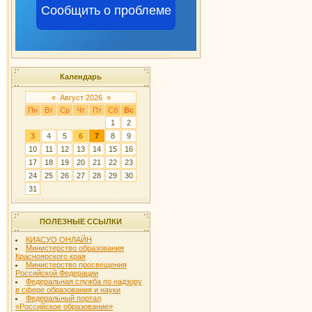
Сообщить о проблеме
Календарь
«
Август 2026
»
Пн
Вт
Ср
Чт
Пт
Сб
Вс
1
2
3
4
5
6
7
8
9
10
11
12
13
14
15
16
17
18
19
20
21
22
23
24
25
26
27
28
29
30
31
ПОЛЕЗНЫЕ ССЫЛКИ
КИАСУО ОНЛАЙН
Министерство образования
Красноярского края
Министерство просвещения
Российской Федерации
Федеральная служба по надзору
в сфере образования и науки
Федеральный портал
«Российское образование»