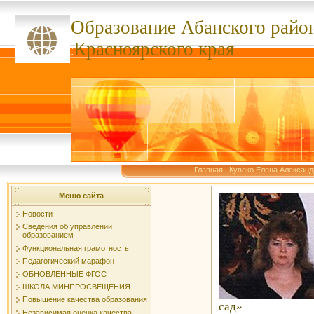
Образование Абанского
райо
ссссссс
Красноярского края
Главная
|
Кувеко Елена Александ
Меню сайта
Новости
Сведения об управлении
образованием
Функциональная грамотность
Педагогический марафон
ОБНОВЛЕННЫЕ ФГОС
ШКОЛА МИНПРОСВЕЩЕНИЯ
Повышение качества образования
сад»
Независимая оценка качества