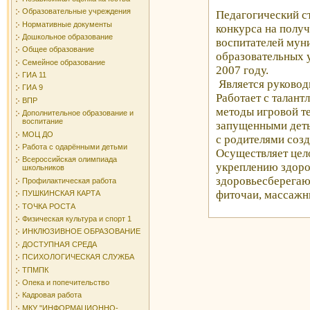
Образовательные учреждения
Педагогический ст
Нормативные документы
конкурса на полу
Дошкольное образование
воспитателей му
Общее образование
образовательных 
Семейное образование
2007 году.
ГИА 11
Является руковод
ГИА 9
Работает с талан
ВПР
методы игровой те
Дополнительное образование и
воспитание
запущенными детьм
МОЦ ДО
с родителями созд
Работа с одарёнными детьми
Осуществляет цел
Всероссийская олимпиада
укреплению здоро
школьников
здоровьесберега
Профилактическая работа
фиточаи, массажн
ПУШКИНСКАЯ КАРТА
ТОЧКА РОСТА
Физическая культура и спорт 1
ИНКЛЮЗИВНОЕ ОБРАЗОВАНИЕ
ДОСТУПНАЯ СРЕДА
ПСИХОЛОГИЧЕСКАЯ СЛУЖБА
ТПМПК
Опека и попечительство
Кадровая работа
МКУ "ИНФОРМАЦИОННО-