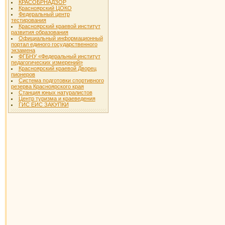
КРАСОБРНАДЗОР
Красноярский ЦОКО
Федеральный центр
тестирования
Красноярский краевой институт
развития образования
Официальный информационный
портал единого государственного
экзамена
ФГБНУ «Федеральный институт
педагогических измерений»
Красноярский краевой Дворец
пионеров
Система подготовки спортивного
резерва Красноярского края
Станция юных натуралистов
Центр туризма и краеведения
ГИС ЕИС ЗАКУПКИ