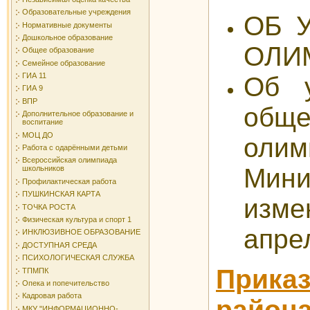
Образовательные учреждения
ОБ 
Нормативные документы
Дошкольное образование
ОЛИМ
Общее образование
Семейное образование
ГИА 11
Об у
ГИА 9
ВПР
обще
Дополнительное образование и
воспитание
МОЦ ДО
оли
Работа с одарёнными детьми
Всероссийская олимпиада
Мини
школьников
Профилактическая работа
ПУШКИНСКАЯ КАРТА
изме
ТОЧКА РОСТА
Физическая культура и спорт 1
апре
ИНКЛЮЗИВНОЕ ОБРАЗОВАНИЕ
ДОСТУПНАЯ СРЕДА
ПСИХОЛОГИЧЕСКАЯ СЛУЖБА
Прика
ТПМПК
Опека и попечительство
Кадровая работа
района
МКУ "ИНФОРМАЦИОННО-