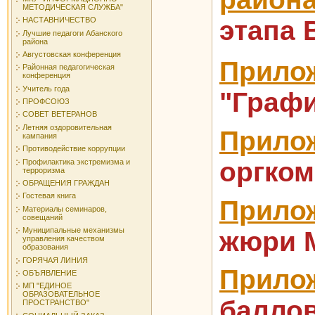
МЕТОДИЧЕСКАЯ СЛУЖБА"
этапа 
НАСТАВНИЧЕСТВО
Лучшие педагоги Абанского
района
Августовская конференция
Прило
Районная педагогическая
конференция
Учитель года
"Графи
ПРОФСОЮЗ
СОВЕТ ВЕТЕРАНОВ
Летняя оздоровительная
Прило
кампания
Противодействие коррупции
оргком
Профилактика экстремизма и
терроризма
ОБРАЩЕНИЯ ГРАЖДАН
Гостевая книга
Прило
Материалы семинаров,
совещаний
Муниципальные механизмы
жюри М
управления качеством
образования
ГОРЯЧАЯ ЛИНИЯ
Прилож
ОБЪЯВЛЕНИЕ
МП "ЕДИНОЕ
ОБРАЗОВАТЕЛЬНОЕ
баллов
ПРОСТРАНСТВО"