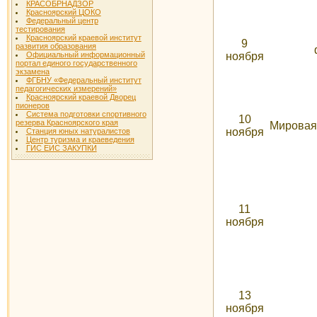
КРАСОБРНАДЗОР
Красноярский ЦОКО
Федеральный центр
тестирования
Красноярский краевой институт
9
развития образования
ноября
Официальный информационный
портал единого государственного
экзамена
ФГБНУ «Федеральный институт
педагогических измерений»
Красноярский краевой Дворец
пионеров
Система подготовки спортивного
10
резерва Красноярского края
Мировая
ноября
Станция юных натуралистов
Центр туризма и краеведения
ГИС ЕИС ЗАКУПКИ
11
ноября
13
ноября