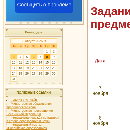
Сообщить о проблеме
Зад
предме
Календарь
«
Август 2026
»
Пн
Вт
Ср
Чт
Пт
Сб
Вс
1
2
3
4
5
6
7
8
9
Дата
10
11
12
13
14
15
16
17
18
19
20
21
22
23
24
25
26
27
28
29
30
31
7
ноября
ПОЛЕЗНЫЕ ССЫЛКИ
КИАСУО ОНЛАЙН
Министерство образования
Красноярского края
Министерство просвещения
Российской Федерации
8
Федеральная служба по надзору
в сфере образования и науки
ноября
Федеральный портал
«Российское образование»