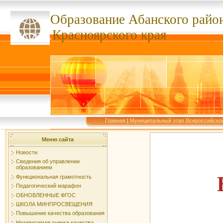
Образование Абанского
райо
ссссссс
Красноярского края
Главная
|
Муниципальный этап Всероссийско
Меню сайта
Новости
Сведения об управлении
образованием
Функциональная грамотность
Педагогический марафон
ОБНОВЛЕННЫЕ ФГОС
ШКОЛА МИНПРОСВЕЩЕНИЯ
Повышение качества образования
Независимая оценка качества