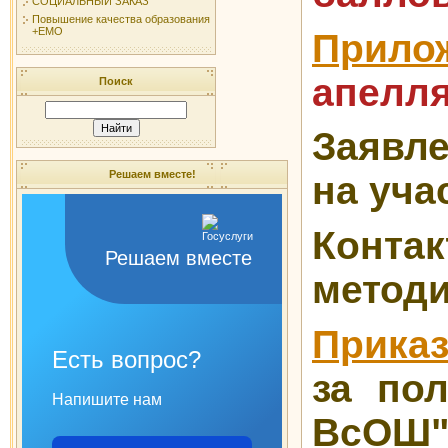
СОЦИАЛЬНЫЙ ЗАКАЗ
Повышение качества образования
+ЕМО
Прило
апелля
Поиск
Заявле
Решаем вместе!
на уча
Конт
Решаем вместе
методи
Приказ
Есть вопрос?
за по
Напишите нам
ВсОШ