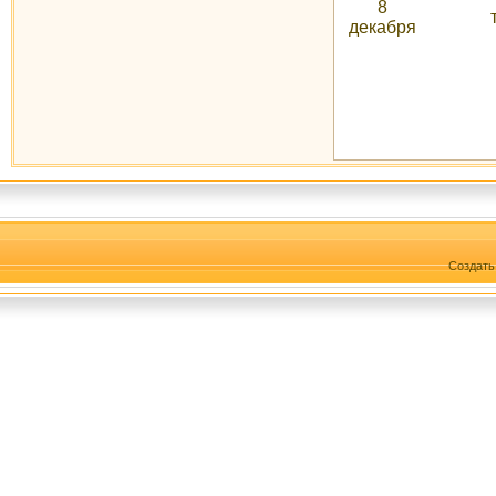
8
декабря
Создат