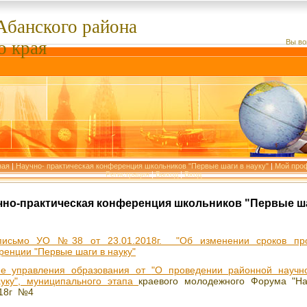
Абанского
района
о края
Вы во
ная
|
Научно- практическая конференция школьников "Первые шаги в науку"
|
Мой про
Регистрация
|
Выход
|
Вход
чно-практическая конференция школьников "Первые ша
исьмо УО №38 от 23.01.2018г. "Об изменении сроков про
ренции "Первые шаги в науку"
ие управления образования
от
"О проведении районной научн
уку", муниципального этапа
краевого молодежного Форума "На
018г №4