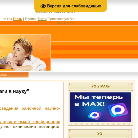
Версия для слабовидящих
Четверг, 06.08.2026, 10:53
шли как
Гость
|
Группа
"
Гости
"
Приветствую Вас
Гость
|
RSS
филь
|
УО в МАХе
ги в науку"
ведения районной научно-
о-практической конференции
учно-технический потенциал
УО