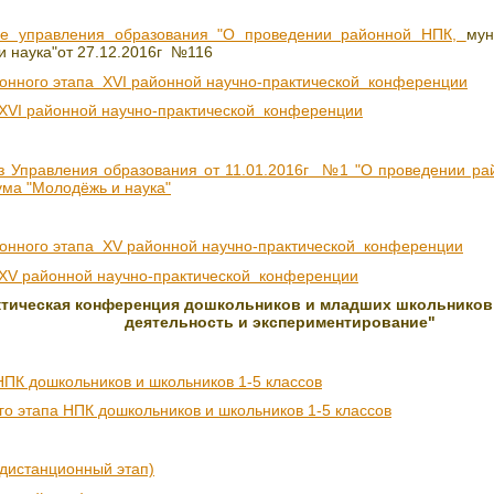
ие управления образования "О проведении районной НПК,
мун
 наука"
от 27.12.2016г №116
онного этапа XVI районной научно-практической конференции
XVI районной научно-практической конференции
з Управления образования от 11.01.2016г №1 "О проведении ра
ума "Молодёжь и наука"
онного этапа XV районной научно-практической конференции
 XV районной научно-практической конференции
ктическая конференция дошкольников и младших школьников
деятельность и экспериментирование"
НПК дошкольников и школьников 1-5 классов
го этапа НПК дошкольников и школьников 1-5 классов
(дистанционный этап)