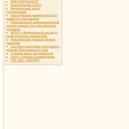
КРАСОБРНАДЗОР
Красноярский ЦОКО
Федеральный центр
тестирования
Красноярский краевой институт
развития образования
Официальный информационный
портал единого государственного
экзамена
ФГБНУ «Федеральный институт
педагогических измерений»
Красноярский краевой Дворец
пионеров
Система подготовки спортивного
резерва Красноярского края
Станция юных натуралистов
Центр туризма и краеведения
ГИС ЕИС ЗАКУПКИ