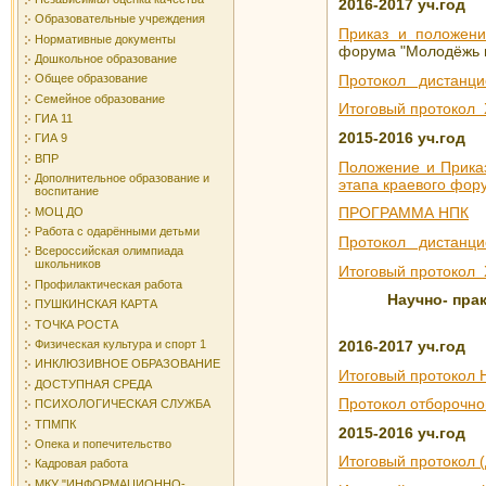
2016-2017 уч.год
Образовательные учреждения
Приказ и положен
Нормативные документы
форума "Молодёжь и
Дошкольное образование
Протокол дистанци
Общее образование
Семейное образование
Итоговый протокол 
ГИА 11
2015-2016 уч.год
ГИА 9
ВПР
Положение и Прика
Дополнительное образование и
этапа краевого фор
воспитание
ПРОГРАММА НПК
МОЦ ДО
Работа с одарёнными детьми
Протокол дистанци
Всероссийская олимпиада
школьников
Итоговый протокол
Профилактическая работа
Научно- пра
ПУШКИНСКАЯ КАРТА
ТОЧКА РОСТА
2016-2017 уч.год
Физическая культура и спорт 1
ИНКЛЮЗИВНОЕ ОБРАЗОВАНИЕ
Итоговый протокол 
ДОСТУПНАЯ СРЕДА
Протокол отборочно
ПСИХОЛОГИЧЕСКАЯ СЛУЖБА
ТПМПК
2015-2016 уч.год
Опека и попечительство
Итоговый протокол 
Кадровая работа
МКУ "ИНФОРМАЦИОННО-