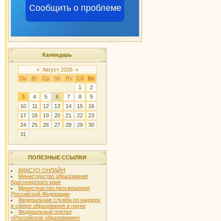
Сообщить о проблеме
Календарь
«
Август 2026
»
Пн
Вт
Ср
Чт
Пт
Сб
Вс
1
2
3
4
5
6
7
8
9
10
11
12
13
14
15
16
17
18
19
20
21
22
23
24
25
26
27
28
29
30
31
ПОЛЕЗНЫЕ ССЫЛКИ
КИАСУО ОНЛАЙН
Министерство образования
Красноярского края
Министерство просвещения
Российской Федерации
Федеральная служба по надзору
в сфере образования и науки
Федеральный портал
«Российское образование»