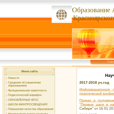
Образование 
ссссссс
Красноярског
Глав
Меню сайта
Нау
Новости
2017-2018 уч.год
Сведения об управлении
образованием
Информационное п
Функциональная грамотность
практической конфе
Педагогический марафон
ОБНОВЛЕННЫЕ ФГОС
Приказ и положен
"Первые шаги в на
ШКОЛА МИНПРОСВЕЩЕНИЯ
Сибири" от
16.01.2
Повышение качества образования
Независимая оценка качества