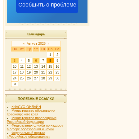
Сообщить о проблеме
Календарь
«
Август 2026
»
Пн
Вт
Ср
Чт
Пт
Сб
Вс
1
2
3
4
5
6
7
8
9
10
11
12
13
14
15
16
17
18
19
20
21
22
23
24
25
26
27
28
29
30
31
ПОЛЕЗНЫЕ ССЫЛКИ
КИАСУО ОНЛАЙН
Министерство образования
Красноярского края
Министерство просвещения
Российской Федерации
Федеральная служба по надзору
в сфере образования и науки
Федеральный портал
«Российское образование»