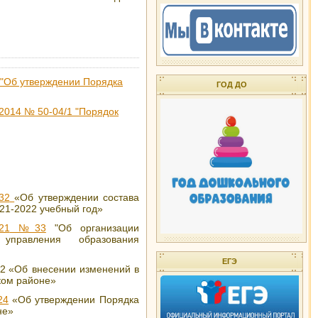
 "Об утверждении Порядка
ГОД ДО
.2014 № 50-04/1 "Порядок
32
«
Об утверждении состава
21-2022 учебный год
»
21
№33
"
Об организации
и управления образования
ЕГЭ
32
«Об внесении изменений в
ком районе»
24
«Об утверждении Порядка
не»