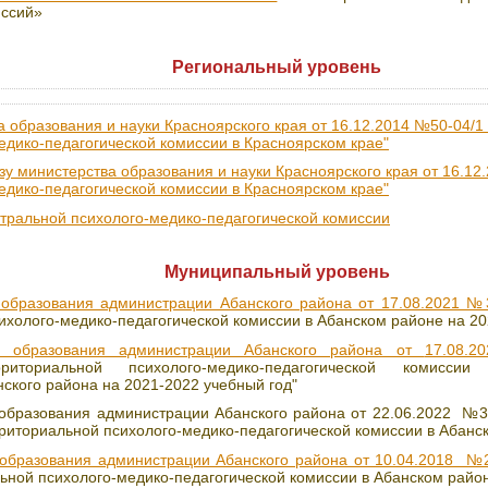
иссий»
Региональный уровень
а образования и науки Красноярского края от 16.12.2014 №50-04/1
едико-педагогической комиссии в Красноярском крае"
у министерства образования и науки Красноярского края от 16.12
едико-педагогической комиссии в Красноярском крае"
тральной психолого-медико-педагогической комиссии
Муниципальный уровень
 образования администрации Абанского района от 17.08.2021 №
ихолого-медико-педагогической комиссии в Абанском районе на 20
я образования администрации Абанского района от
17.08.20
риториальной психолого-медико-педагогической комисси
ского района на 2021-2022 учебный год"
 образования администрации Абанского района от 22.06.2022 №
риториальной психолого-медико-педагогической комиссии в Абанс
 образования администрации Абанского района от 10.04.2018 №
ьной психолого-медико-педагогической комиссии в Абанском райо