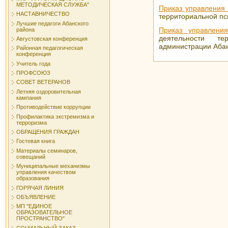
МЕТОДИЧЕСКАЯ СЛУЖБА"
Приказ управления
НАСТАВНИЧЕСТВО
территориальной пс
Лучшие педагоги Абанского
Приказ управлени
района
деятельности тер
Августовская конференция
администрации Абан
Районная педагогическая
конференция
Учитель года
ПРОФСОЮЗ
СОВЕТ ВЕТЕРАНОВ
Летняя оздоровительная
кампания
Противодействие коррупции
Профилактика экстремизма и
терроризма
ОБРАЩЕНИЯ ГРАЖДАН
Гостевая книга
Материалы семинаров,
совещаний
Муниципальные механизмы
управления качеством
образования
ГОРЯЧАЯ ЛИНИЯ
ОБЪЯВЛЕНИЕ
МП "ЕДИНОЕ
ОБРАЗОВАТЕЛЬНОЕ
ПРОСТРАНСТВО"
СОЦИАЛЬНЫЙ ЗАКАЗ