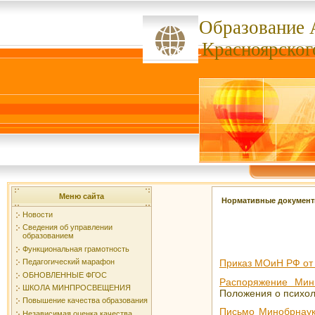
Образование 
ссссссс
Красноярског
Меню сайта
Нормативные докумен
Новости
Сведения об управлении
образованием
Функциональная грамотность
Приказ МОиН РФ от 
Педагогический марафон
ОБНОВЛЕННЫЕ ФГОС
Распоряжение Мин
ШКОЛА МИНПРОСВЕЩЕНИЯ
Положения о психол
Повышение качества образования
Письмо Минобрнауки
Независимая оценка качества