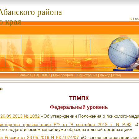
Абанского
района
о края
Вы во
Главная
|
НД_ПМПК
|
Мой профиль
|
Регистрация
|
Выход
|
Вход
ты
ТПМПК
Федеральный уровень
20.09.2013 № 1082
«Об утверждении Положения о психолого-меди
истерства просвещения РФ от 9 сентября 2019 г. N Р-93
«О
ого-педагогическом консилиуме образовательной организации»
 России от 23.05.2016 N ВК-1074/07
«О совершенствовании деят