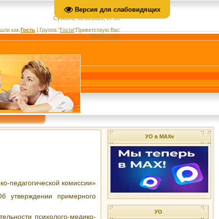
Версия для слабовидящих
Суббота, 08.08.2026, 07:35
шли как
Гость
|
Группа
"
Гости
"
Приветствую Вас
Гость
|
RSS
УО в МАХе
ко-педагогической комиссии»
б утверждении примерного
УО
ельности психолого-медико-