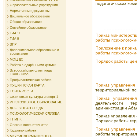
педагогических ком
Образовательные учреждения
Нормативные документы
Дошкольное образование
Общее образование
Семейное образование
ГИА 11
Приказ министерств
ГИА 9
работы психолого-м
ВПР
Приложение к приказ
Дополнительное образование и
работы психолого-м
воспитание
МОЦ ДО
Порядок работы цен
Работа с одарёнными детьми
Всероссийская олимпиада
школьников
Профилактическая работа
Приказ управления
ПУШКИНСКАЯ КАРТА
территориальной пс
ТОЧКА РОСТА
Физическая культура и спорт 1
Приказ управлени
ИНКЛЮЗИВНОЕ ОБРАЗОВАНИЕ
деятельности тер
администрации Абан
ДОСТУПНАЯ СРЕДА
ПСИХОЛОГИЧЕСКАЯ СЛУЖБА
Приказ управления
ТПМПК
Порядок работы тер
Опека и попечительство
Приказ управления
Кадровая работа
работы территориал
МКУ "ИНФОРМАЦИОННО-