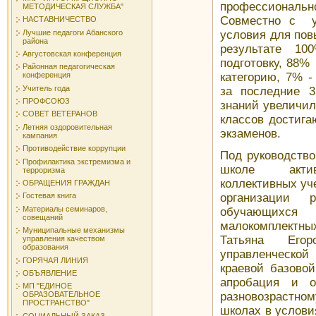
профессионал
МЕТОДИЧЕСКАЯ СЛУЖБА"
Совместно с уп
НАСТАВНИЧЕСТВО
Лучшие педагоги Абанского
условия для пов
района
результате 10
Августовская конференция
подготовку, 88
Районная педагогическая
категорию, 7% 
конференция
Учитель года
за последние 3
ПРОФСОЮЗ
знаний увеличил
СОВЕТ ВЕТЕРАНОВ
классов достига
Летняя оздоровительная
экзаменов.
кампания
Противодействие коррупции
Под руководство
Профилактика экстремизма и
школе актив
терроризма
коллективных уче
ОБРАЩЕНИЯ ГРАЖДАН
организации р
Гостевая книга
Материалы семинаров,
обучающихся
совещаний
малокомплектн
Муниципальные механизмы
Татьяна Его
управления качеством
образования
управленческо
ГОРЯЧАЯ ЛИНИЯ
краевой базовой
ОБЪЯВЛЕНИЕ
апробация и о
МП "ЕДИНОЕ
разновозрастно
ОБРАЗОВАТЕЛЬНОЕ
ПРОСТРАНСТВО"
школах в услови
СОЦИАЛЬНЫЙ ЗАКАЗ