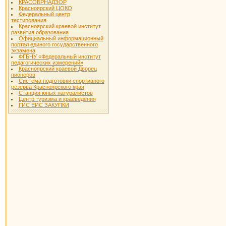
КРАСОБРНАДЗОР
Красноярский ЦОКО
Федеральный центр
тестирования
Красноярский краевой институт
развития образования
Официальный информационный
портал единого государственного
экзамена
ФГБНУ «Федеральный институт
педагогических измерений»
Красноярский краевой Дворец
пионеров
Система подготовки спортивного
резерва Красноярского края
Станция юных натуралистов
Центр туризма и краеведения
ГИС ЕИС ЗАКУПКИ