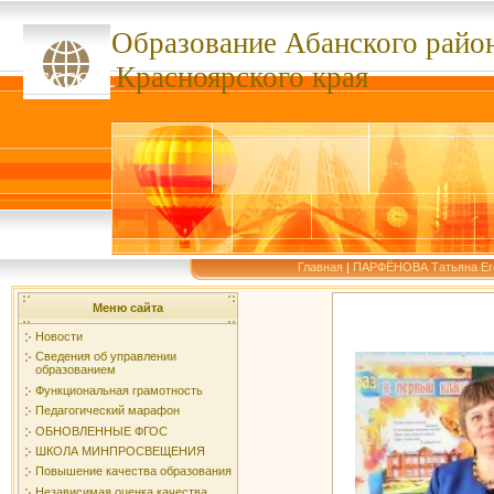
Образование Абанского
райо
ссссссс
Красноярского края
Главная
|
ПАРФЁНОВА Татьяна Ег
Меню сайта
Новости
Сведения об управлении
образованием
Функциональная грамотность
Педагогический марафон
ОБНОВЛЕННЫЕ ФГОС
ШКОЛА МИНПРОСВЕЩЕНИЯ
Повышение качества образования
Независимая оценка качества