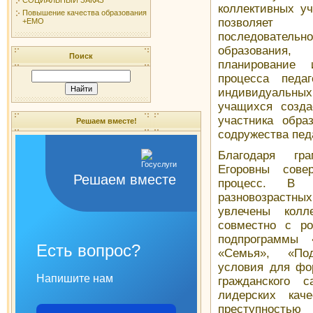
коллективных у
Повышение качества образования
позволяет 
+ЕМО
последовател
образования,
Поиск
планирование 
процесса педа
индивидуальн
учащихся создае
участника обра
Решаем вместе!
содружества пед
Благодаря гр
Егоровны сове
Решаем вместе
процесс. В 
разновозрастн
увлечены колл
совместно с ро
подпрограммы 
Есть вопрос?
«Семья», «Под
условия для фо
Напишите нам
гражданского с
лидерских кач
преступност