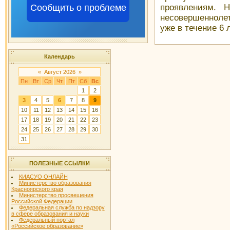
Сообщить о проблеме
проявлениям. 
несовершенноле
уже в течение 6 л
Календарь
«
Август 2026
»
Пн
Вт
Ср
Чт
Пт
Сб
Вс
1
2
3
4
5
6
7
8
9
10
11
12
13
14
15
16
17
18
19
20
21
22
23
24
25
26
27
28
29
30
31
ПОЛЕЗНЫЕ ССЫЛКИ
КИАСУО ОНЛАЙН
Министерство образования
Красноярского края
Министерство просвещения
Российской Федерации
Федеральная служба по надзору
в сфере образования и науки
Федеральный портал
«Российское образование»