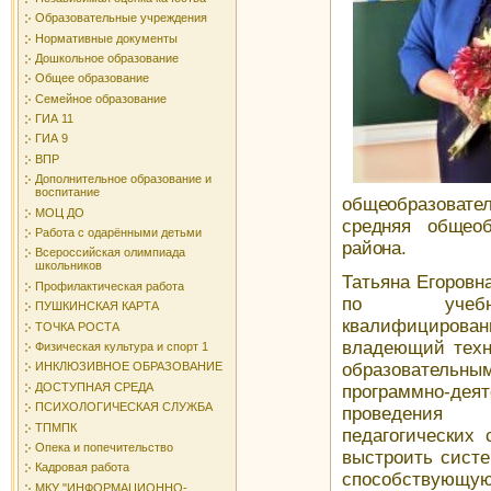
Образовательные учреждения
Нормативные документы
Дошкольное образование
Общее образование
Семейное образование
ГИА 11
ГИА 9
ВПР
Дополнительное образование и
воспитание
общеобразовате
МОЦ ДО
средняя общеоб
Работа с одарёнными детьми
района
.
Всероссийская олимпиада
школьников
Татьяна Егоровн
Профилактическая работа
по учебно-
ПУШКИНСКАЯ КАРТА
квалифицирован
ТОЧКА РОСТА
владеющий техн
Физическая культура и спорт 1
образователь
ИНКЛЮЗИВНОЕ ОБРАЗОВАНИЕ
ДОСТУПНАЯ СРЕДА
программно-де
ПСИХОЛОГИЧЕСКАЯ СЛУЖБА
проведения 
ТПМПК
педагогических 
Опека и попечительство
выстроить систе
Кадровая работа
способст
МКУ "ИНФОРМАЦИОННО-