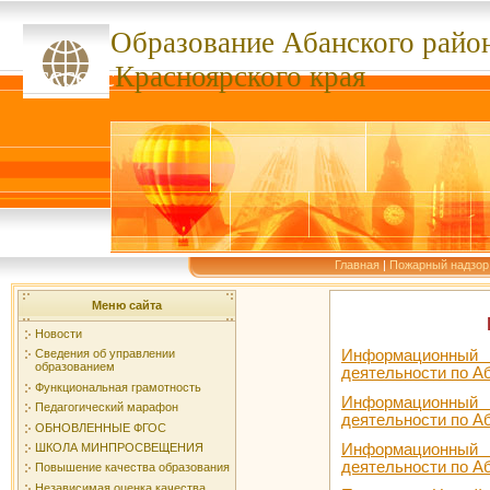
Образование Абанского
райо
ссссссс
Красноярского края
Главная
|
Пожарный надзор
Меню сайта
Новости
Информационный
Сведения об управлении
образованием
деятельности по Аб
Функциональная грамотность
Информационный
Педагогический марафон
деятельности по А
ОБНОВЛЕННЫЕ ФГОС
Информационный
ШКОЛА МИНПРОСВЕЩЕНИЯ
деятельности по Аб
Повышение качества образования
Независимая оценка качества