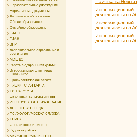
Памятка на Новый 
Образовательные учреждения
Информационный
Нормативные документы
деятельности по Аб
Дошкольное образование
Общее образование
Информационный
деятельности по Аб
Семейное образование
ГИА 11
Информационный
ГИА 9
деятельности по Аб
ВПР
Дополнительное образование и
воспитание
МОЦ ДО
Работа с одарёнными детьми
Всероссийская олимпиада
школьников
Профилактическая работа
ПУШКИНСКАЯ КАРТА
ТОЧКА РОСТА
Физическая культура и спорт 1
ИНКЛЮЗИВНОЕ ОБРАЗОВАНИЕ
ДОСТУПНАЯ СРЕДА
ПСИХОЛОГИЧЕСКАЯ СЛУЖБА
ТПМПК
Опека и попечительство
Кадровая работа
МКУ "ИНФОРМАЦИОННО-