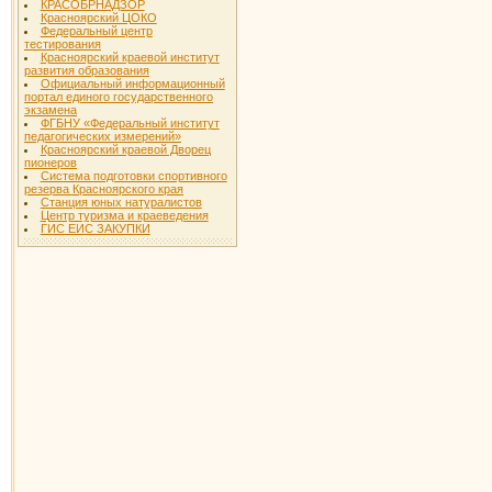
КРАСОБРНАДЗОР
Красноярский ЦОКО
Федеральный центр
тестирования
Красноярский краевой институт
развития образования
Официальный информационный
портал единого государственного
экзамена
ФГБНУ «Федеральный институт
педагогических измерений»
Красноярский краевой Дворец
пионеров
Система подготовки спортивного
резерва Красноярского края
Станция юных натуралистов
Центр туризма и краеведения
ГИС ЕИС ЗАКУПКИ