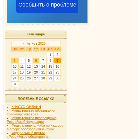
Сообщить о проблеме
Календарь
«
Август 2026
»
Пн
Вт
Ср
Чт
Пт
Сб
Вс
1
2
3
4
5
6
7
8
9
10
11
12
13
14
15
16
17
18
19
20
21
22
23
24
25
26
27
28
29
30
31
ПОЛЕЗНЫЕ ССЫЛКИ
КИАСУО ОНЛАЙН
Министерство образования
Красноярского края
Министерство просвещения
Российской Федерации
Федеральная служба по надзору
в сфере образования и науки
Федеральный портал
«Российское образование»