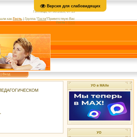
Версия для слабовидящих
Пятница, 07.08.2026, 07:13
шли как
Гость
|
Группа
"
Гости
"
Приветствую Вас
Гость
|
RSS
|
Вход
УО в МАХе
О-ПЕДАГОГИЧЕСКОМ
"
УО