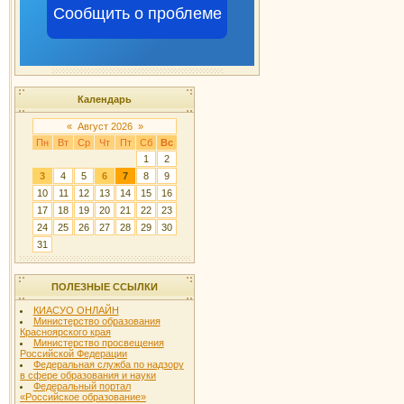
Сообщить о проблеме
Календарь
«
Август 2026
»
Пн
Вт
Ср
Чт
Пт
Сб
Вс
1
2
3
4
5
6
7
8
9
10
11
12
13
14
15
16
17
18
19
20
21
22
23
24
25
26
27
28
29
30
31
ПОЛЕЗНЫЕ ССЫЛКИ
КИАСУО ОНЛАЙН
Министерство образования
Красноярского края
Министерство просвещения
Российской Федерации
Федеральная служба по надзору
в сфере образования и науки
Федеральный портал
«Российское образование»