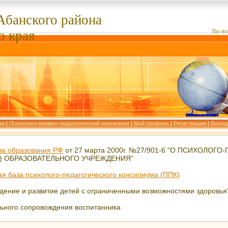
Абанского
района
о края
Вы во
ая
|
Психолого-медико-педагогический консилиум
|
Мой профиль
|
Регистрация
|
Выход
ва образования РФ
от 27 марта 2000г. №27/901-6 "О ПСИХОЛОГ
) ОБРАЗОВАТЕЛЬНОГО УЧРЕЖДЕНИЯ"
я база психолого-педагогического консилиума (ППК)
ение и развитие детей с ограниченными возможностями здоровья
ьного сопровождения воспитанника