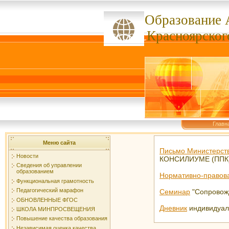
Образование 
ссссссс
Красноярског
Главн
Меню сайта
Письмо Министерст
Новости
КОНСИЛИУМЕ (ППК
Сведения об управлении
образованием
Нормативно-правова
Функциональная грамотность
Педагогический марафон
Семинар
"Сопровожд
ОБНОВЛЕННЫЕ ФГОС
Дневник
индивидуал
ШКОЛА МИНПРОСВЕЩЕНИЯ
Повышение качества образования
Независимая оценка качества