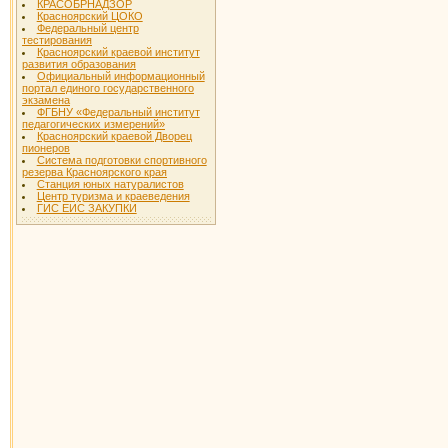
КРАСОБРНАДЗОР
Красноярский ЦОКО
Федеральный центр
тестирования
Красноярский краевой институт
развития образования
Официальный информационный
портал единого государственного
экзамена
ФГБНУ «Федеральный институт
педагогических измерений»
Красноярский краевой Дворец
пионеров
Система подготовки спортивного
резерва Красноярского края
Станция юных натуралистов
Центр туризма и краеведения
ГИС ЕИС ЗАКУПКИ