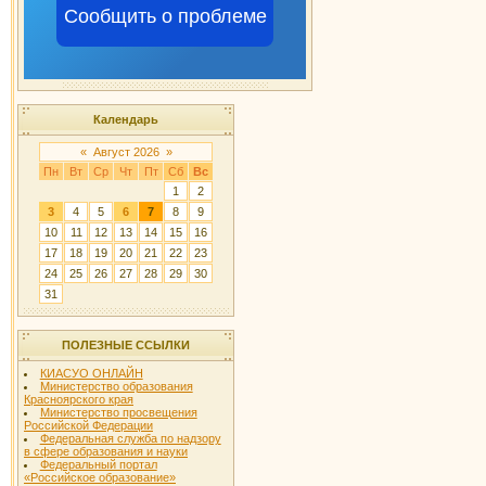
Сообщить о проблеме
Календарь
«
Август 2026
»
Пн
Вт
Ср
Чт
Пт
Сб
Вс
1
2
3
4
5
6
7
8
9
10
11
12
13
14
15
16
17
18
19
20
21
22
23
24
25
26
27
28
29
30
31
ПОЛЕЗНЫЕ ССЫЛКИ
КИАСУО ОНЛАЙН
Министерство образования
Красноярского края
Министерство просвещения
Российской Федерации
Федеральная служба по надзору
в сфере образования и науки
Федеральный портал
«Российское образование»