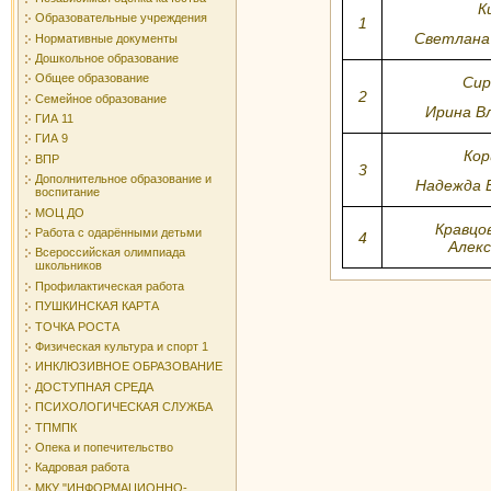
К
Образовательные учреждения
1
Светлана
Нормативные документы
Дошкольное образование
Общее образование
Сир
2
Семейное образование
Ирина В
ГИА 11
ГИА 9
Кор
ВПР
3
Дополнительное образование и
Надежда 
воспитание
МОЦ ДО
Кравцо
Работа с одарёнными детьми
4
Алек
Всероссийская олимпиада
школьников
Профилактическая работа
ПУШКИНСКАЯ КАРТА
ТОЧКА РОСТА
Физическая культура и спорт 1
ИНКЛЮЗИВНОЕ ОБРАЗОВАНИЕ
ДОСТУПНАЯ СРЕДА
ПСИХОЛОГИЧЕСКАЯ СЛУЖБА
ТПМПК
Опека и попечительство
Кадровая работа
МКУ "ИНФОРМАЦИОННО-