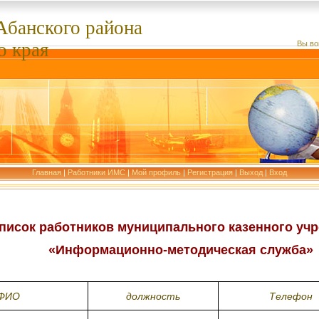
Абанского
района
о края
Вы во
Главная
|
Работники ИМС
|
Мой профиль
|
Регистрация
|
Выход
|
Вход
писок работников муниципального казенного уч
«Информационно-методическая служба»
ФИО
должность
Телефон