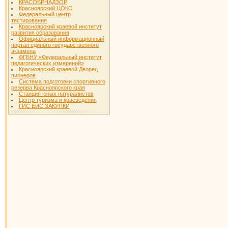
КРАСОБРНАДЗОР
Красноярский ЦОКО
Федеральный центр
тестирования
Красноярский краевой институт
развития образования
Официальный информационный
портал единого государственного
экзамена
ФГБНУ «Федеральный институт
педагогических измерений»
Красноярский краевой Дворец
пионеров
Система подготовки спортивного
резерва Красноярского края
Станция юных натуралистов
Центр туризма и краеведения
ГИС ЕИС ЗАКУПКИ