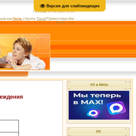
Версия для слабовидящих
Пятница, 07.08.2026, 19:00
шли как
Гость
|
Группа
"
Гости
"
Приветствую Вас
Гость
|
RSS
УО в МАХе
реждения
УО