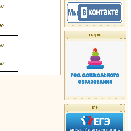
80
80
ГОД ДО
80
80
ЕГЭ