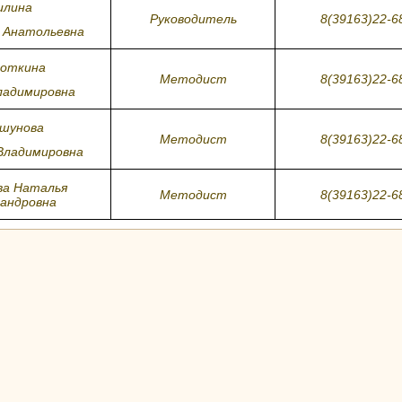
илина
Руководитель
8(39163)22-6
 Анатольевна
откина
Методист
8(39163)22-6
ладимировна
шунова
Методист
8(39163)22-6
Владимировна
ва Наталья
Методист
8(39163)22-6
сандровна