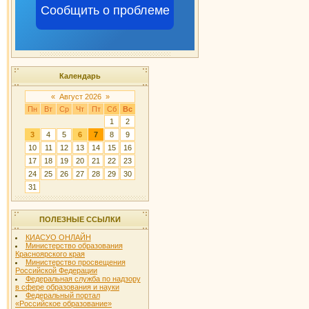
Сообщить о проблеме
Календарь
«
Август 2026
»
Пн
Вт
Ср
Чт
Пт
Сб
Вс
1
2
3
4
5
6
7
8
9
10
11
12
13
14
15
16
17
18
19
20
21
22
23
24
25
26
27
28
29
30
31
ПОЛЕЗНЫЕ ССЫЛКИ
КИАСУО ОНЛАЙН
Министерство образования
Красноярского края
Министерство просвещения
Российской Федерации
Федеральная служба по надзору
в сфере образования и науки
Федеральный портал
«Российское образование»