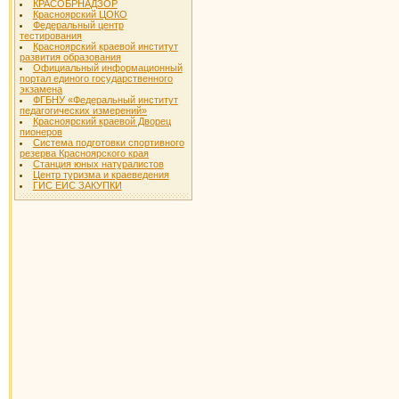
КРАСОБРНАДЗОР
Красноярский ЦОКО
Федеральный центр
тестирования
Красноярский краевой институт
развития образования
Официальный информационный
портал единого государственного
экзамена
ФГБНУ «Федеральный институт
педагогических измерений»
Красноярский краевой Дворец
пионеров
Система подготовки спортивного
резерва Красноярского края
Станция юных натуралистов
Центр туризма и краеведения
ГИС ЕИС ЗАКУПКИ