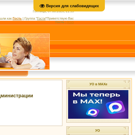
Версия для слабовидящих
Пятница, 07.08.2026, 21:55
шли как
Гость
|
Группа
"
Гости
"
Приветствую Вас
Гость
|
RSS
УО в МАХе
администрации
УО