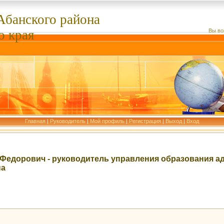
Абанского
района
о края
Вы во
Главная
|
Руководитель
|
Мой профиль
|
Регистрация
|
Выход
|
Вход
 Федорович - руководитель управления образования 
на