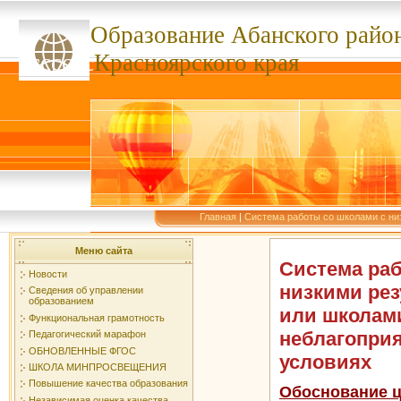
Образование Абанского
райо
ссссссс
Красноярского края
Главная
|
Система работы со школами с ни
Меню сайта
Система раб
Новости
низкими рез
Сведения об управлении
образованием
или школам
Функциональная грамотность
неблагопри
Педагогический марафон
ОБНОВЛЕННЫЕ ФГОС
условиях
ШКОЛА МИНПРОСВЕЩЕНИЯ
Повышение качества образования
Обоснование 
Независимая оценка качества