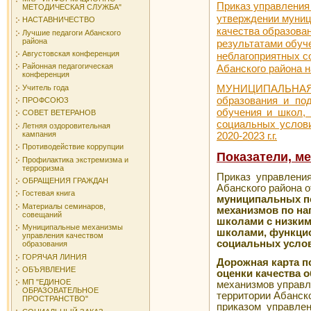
Приказ управления 
МЕТОДИЧЕСКАЯ СЛУЖБА"
утверждении муни
НАСТАВНИЧЕСТВО
качества образова
Лучшие педагоги Абанского
района
результатами обуч
Августовская конференция
неблагоприятных с
Районная педагогическая
Абанского района н
конференция
Учитель года
МУНИЦИПАЛЬНАЯ
образования и по
ПРОФСОЮЗ
обучения и школ,
СОВЕТ ВЕТЕРАНОВ
социальных услови
Летняя оздоровительная
кампания
2020-2023 г.г.
Противодействие коррупции
Показатели, м
Профилактика экстремизма и
терроризма
Приказ управлени
ОБРАЩЕНИЯ ГРАЖДАН
Абанского района от 
Гостевая книга
муниципальных по
Материалы семинаров,
механизмов по на
совещаний
школами с низким
Муниципальные механизмы
школами, функци
управления качеством
социальных усло
образования
ГОРЯЧАЯ ЛИНИЯ
Дорожная карта п
ОБЪЯВЛЕНИЕ
оценки качества 
МП "ЕДИНОЕ
механизмов управл
ОБРАЗОВАТЕЛЬНОЕ
территории Абанско
ПРОСТРАНСТВО"
приказом управления