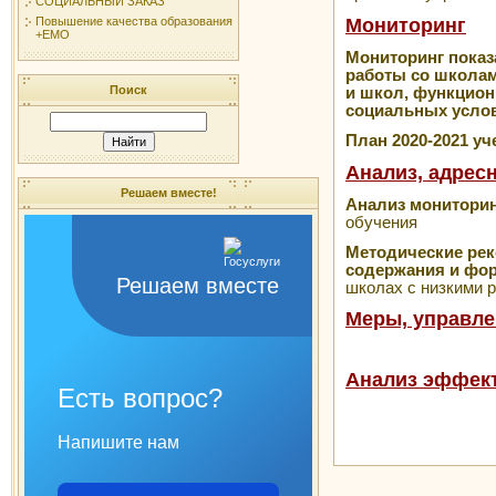
СОЦИАЛЬНЫЙ ЗАКАЗ
Мониторинг
Повышение качества образования
+ЕМО
Мониторинг показ
работы со школам
Поиск
и школ, функцио
социальных усло
План 2020-2021 у
Анализ, адрес
Решаем вместе!
Анализ монитори
обучения
Методические ре
содержания и фор
Решаем вместе
школах с низкими 
Меры, управле
Анализ эффек
Есть вопрос?
Напишите нам