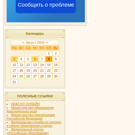
Сообщить о проблеме
Календарь
«
Август 2026
»
Пн
Вт
Ср
Чт
Пт
Сб
Вс
1
2
3
4
5
6
7
8
9
10
11
12
13
14
15
16
17
18
19
20
21
22
23
24
25
26
27
28
29
30
31
ПОЛЕЗНЫЕ ССЫЛКИ
КИАСУО ОНЛАЙН
Министерство образования
Красноярского края
Министерство просвещения
Российской Федерации
Федеральная служба по надзору
в сфере образования и науки
Федеральный портал
«Российское образование»