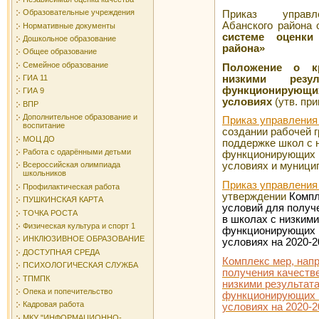
Образовательные учреждения
Приказ управле
Абанского района о
Нормативные документы
системе оценки
Дошкольное образование
района»
Общее образование
Семейное образование
Положение о к
низкими резу
ГИА 11
функционирующи
ГИА 9
условиях
(утв. прик
ВПР
Дополнительное образование и
Приказ управления 
воспитание
создании рабочей г
МОЦ ДО
поддержке школ с 
Работа с одарёнными детьми
функционирующих 
условиях и муници
Всероссийская олимпиада
школьников
Приказ управления 
Профилактическая работа
утверждении
Компл
ПУШКИНСКАЯ КАРТА
условий для получ
ТОЧКА РОСТА
в школах с низким
Физическая культура и спорт 1
функционирующих 
ИНКЛЮЗИВНОЕ ОБРАЗОВАНИЕ
условиях
на 2020-2
ДОСТУПНАЯ СРЕДА
Комплекс мер, нап
ПСИХОЛОГИЧЕСКАЯ СЛУЖБА
получения качеств
ТПМПК
низкими результат
Опека и попечительство
функционирующих 
Кадровая работа
условиях на 2020-2
МКУ "ИНФОРМАЦИОННО-