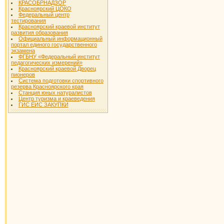
КРАСОБРНАДЗОР
Красноярский ЦОКО
Федеральный центр
тестирования
Красноярский краевой институт
развития образования
Официальный информационный
портал единого государственного
экзамена
ФГБНУ «Федеральный институт
педагогических измерений»
Красноярский краевой Дворец
пионеров
Система подготовки спортивного
резерва Красноярского края
Станция юных натуралистов
Центр туризма и краеведения
ГИС ЕИС ЗАКУПКИ