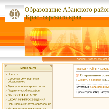
Образование Абанского
райо
ссссссс
Красноярского края
Главная
|
Каталог файлов
Меню сайта
Главная
»
Файлы
»
Совеща
Новости
Оперативное сове
Сведения об управлении
[
Скачать с сервера
(582.7
образованием
Функциональная грамотность
Категория
:
Совещания ру
Педагогический марафон
Просмотров
:
242
|
Загруз
ОБНОВЛЕННЫЕ ФГОС
ШКОЛА МИНПРОСВЕЩЕНИЯ
Повышение качества образования
Независимая оценка качества