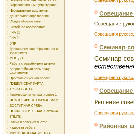
Совещания руково
Образовательные учреждения
Нормативные документы
Совещание 
Дошкольное образование
Общее образование
Совещание руков
Семейное образование
ГИА 11
Совещания руково
ГИА 9
ВПР
Семинар-со
Дополнительное образование и
воспитание
Семинар-со
МОЦ ДО
Работа с одарёнными детьми
естественно
Всероссийская олимпиада
школьников
Совещания руково
Профилактическая работа
ПУШКИНСКАЯ КАРТА
Совещание 
ТОЧКА РОСТА
Физическая культура и спорт 1
Решение сове
ИНКЛЮЗИВНОЕ ОБРАЗОВАНИЕ
ДОСТУПНАЯ СРЕДА
ПСИХОЛОГИЧЕСКАЯ СЛУЖБА
Совещания руково
ТПМПК
Опека и попечительство
Районная ш
Кадровая работа
МКУ "ИНФОРМАЦИОННО-