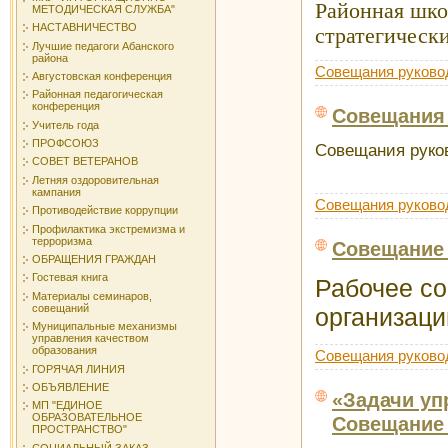
Районная шко
МЕТОДИЧЕСКАЯ СЛУЖБА"
НАСТАВНИЧЕСТВО
стратегически
Лучшие педагоги Абанского
района
Совещания руково
Августовская конференция
Районная педагогическая
конференция
Совещания 
Учитель года
ПРОФСОЮЗ
Совещания руков
СОВЕТ ВЕТЕРАНОВ
Летняя оздоровительная
кампания
Совещания руково
Противодействие коррупции
Профилактика экстремизма и
терроризма
Совещание 
ОБРАЩЕНИЯ ГРАЖДАН
Гостевая книга
Рабочее с
Материалы семинаров,
совещаний
организаци
Муниципальные механизмы
управления качеством
образования
Совещания руково
ГОРЯЧАЯ ЛИНИЯ
ОБЪЯВЛЕНИЕ
«Задачи уп
МП "ЕДИНОЕ
ОБРАЗОВАТЕЛЬНОЕ
Совещание 
ПРОСТРАНСТВО"
СОЦИАЛЬНЫЙ ЗАКАЗ