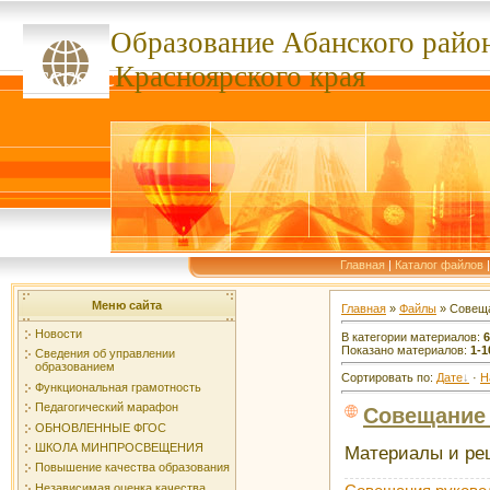
Образование Абанского
райо
ссссссс
Красноярского края
Главная
|
Каталог файлов
Меню сайта
Главная
»
Файлы
» Совеща
Новости
В категории материалов
:
6
Показано материалов
:
1-1
Сведения об управлении
образованием
Сортировать по
:
Дате
·
Н
Функциональная грамотность
Педагогический марафон
Совещание 
ОБНОВЛЕННЫЕ ФГОС
ШКОЛА МИНПРОСВЕЩЕНИЯ
Материалы и реш
Повышение качества образования
Независимая оценка качества