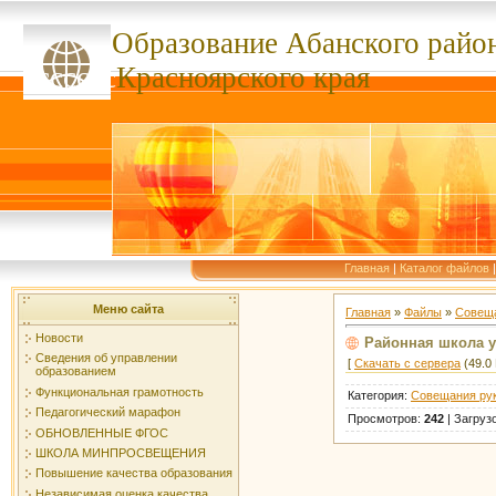
Образование Абанского
райо
ссссссс
Красноярского края
Главная
|
Каталог файлов
Меню сайта
Главная
»
Файлы
»
Совеща
Новости
Районная школа у
Сведения об управлении
[
Скачать с сервера
(49.0 
образованием
Функциональная грамотность
Категория
:
Совещания ру
Педагогический марафон
Просмотров
:
242
|
Загруз
ОБНОВЛЕННЫЕ ФГОС
ШКОЛА МИНПРОСВЕЩЕНИЯ
Повышение качества образования
Независимая оценка качества