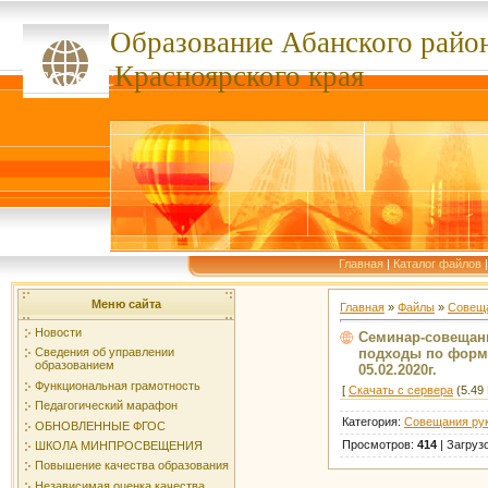
Образование Абанского
райо
ссссссс
Красноярского края
Главная
|
Каталог файлов
Меню сайта
Главная
»
Файлы
»
Совеща
Новости
Семинар-совещан
подходы по форм
Сведения об управлении
образованием
05.02.2020г.
Функциональная грамотность
[
Скачать с сервера
(5.49 
Педагогический марафон
Категория
:
Совещания ру
ОБНОВЛЕННЫЕ ФГОС
Просмотров
:
414
|
Загруз
ШКОЛА МИНПРОСВЕЩЕНИЯ
Повышение качества образования
Независимая оценка качества