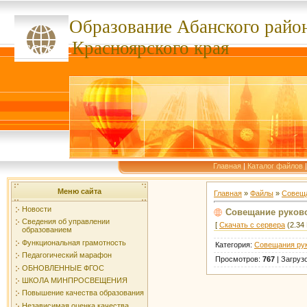
Образование Абанского
райо
ссссссс
Красноярского края
Главная
|
Каталог файлов
Меню сайта
Главная
»
Файлы
»
Совеща
Новости
Совещание руково
Сведения об управлении
[
Скачать с сервера
(2.34 
образованием
Функциональная грамотность
Категория
:
Совещания ру
Педагогический марафон
Просмотров
:
767
|
Загруз
ОБНОВЛЕННЫЕ ФГОС
ШКОЛА МИНПРОСВЕЩЕНИЯ
Повышение качества образования
Независимая оценка качества