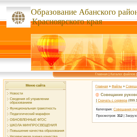
Образование Абанского
райо
ссссссс
Красноярского края
Главная
|
Каталог файлов
Меню сайта
Главная
»
Файлы
»
Совеща
Новости
Совещание руковод
Сведения об управлении
[
Скачать с сервера
(899.1
образованием
Функциональная грамотность
Категория
:
Совещания ру
Педагогический марафон
Просмотров
:
312
|
Загруз
ОБНОВЛЕННЫЕ ФГОС
ШКОЛА МИНПРОСВЕЩЕНИЯ
Повышение качества образования
Независимая оценка качества