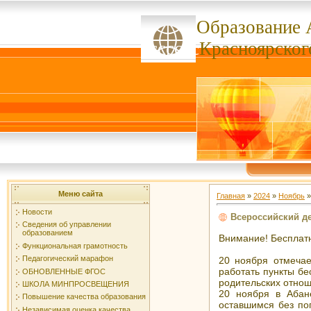
Образование 
ссссссс
Красноярског
Меню сайта
Главная
»
2024
»
Ноябрь
»
Новости
Всероссийский д
Сведения об управлении
образованием
Внимание! Бесплатн
Функциональная грамотность
Педагогический марафон
20 ноября отмечае
работать пункты бе
ОБНОВЛЕННЫЕ ФГОС
родительских отно
ШКОЛА МИНПРОСВЕЩЕНИЯ
20 ноября в Абане
Повышение качества образования
оставшимся без по
Независимая оценка качества