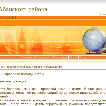
Абанского
района
о края
Вы во
Главная
|
|
Мой профиль
|
Регистрация
|
Выход
|
Вход
18
» Всероссийский день правовой помощи детям
ень правовой помощи детям
ая консультация.
тся Всероссийский день правовой помощи детям. В этот день 
сплатных юридических консультаций по вопросам прав детей, опек
шений.
 состоится приём граждан по оказанию бесплатных юридическ
печения родителей; - детям-сиротам и их законным представител