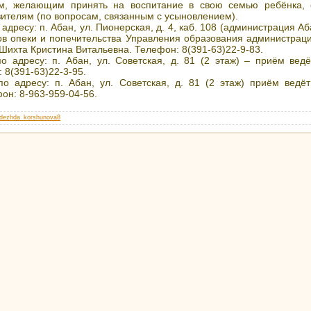
ам, желающим принять на воспитание в свою семью ребёнка, 
вителям (по вопросам, связанным с усыновлением).
 адресу: п. Абан, ул. Пионерская, д. 4, каб. 108 (администрация А
ов опеки и попечительства Управления образования администраци
Шихта Кристина Витальевна. Телефон: 8(391-63)22-9-83.
по адресу: п. Абан, ул. Советская, д. 81 (2 этаж) – приём ве
 8(391-63)22-3-95.
по адресу: п. Абан, ул. Советская, д. 81 (2 этаж) приём ведё
он: 8-963-959-04-56.
dezhda_korshunova8