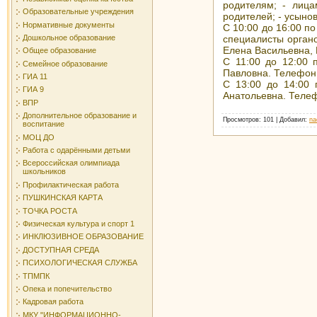
родителям; - лиц
Образовательные учреждения
родителей; - усыно
Нормативные документы
С 10:00 до 16:00 по
Дошкольное образование
специалисты орган
Елена Васильевна, 
Общее образование
С 11:00 до 12:00 
Семейное образование
Павловна. Телефон:
ГИА 11
С 13:00 до 14:00 
ГИА 9
Анатольевна. Телеф
ВПР
Дополнительное образование и
Просмотров
: 101 |
Добавил
:
na
воспитание
МОЦ ДО
Работа с одарёнными детьми
Всероссийская олимпиада
школьников
Профилактическая работа
ПУШКИНСКАЯ КАРТА
ТОЧКА РОСТА
Физическая культура и спорт 1
ИНКЛЮЗИВНОЕ ОБРАЗОВАНИЕ
ДОСТУПНАЯ СРЕДА
ПСИХОЛОГИЧЕСКАЯ СЛУЖБА
ТПМПК
Опека и попечительство
Кадровая работа
МКУ "ИНФОРМАЦИОННО-