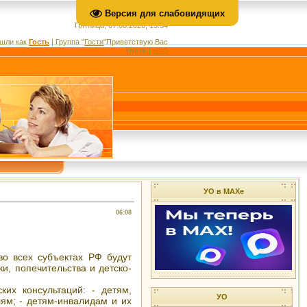
Версия для слабовидящих
Пятница, 07.08.2026, 15:34
шли как
Гость
|
Группа
"
Гости
"
Приветствую Вас
Гость
|
RSS
УО в МАХе
06:08
во всех субъектах РФ будут
и, попечительства и детско-
их консультаций: - детям,
УО
ям; - детям-инвалидам и их