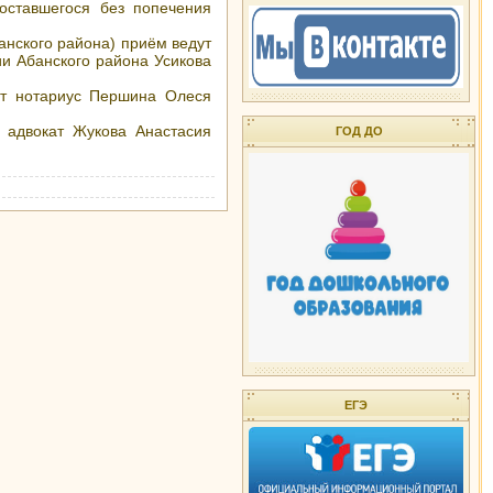
оставшегося без попечения
банского района) приём ведут
и Абанского района Усикова
дёт нотариус Першина Олеся
т адвокат Жукова Анастасия
ГОД ДО
ЕГЭ