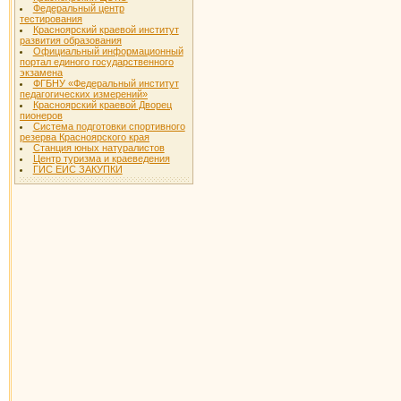
Федеральный центр
тестирования
Красноярский краевой институт
развития образования
Официальный информационный
портал единого государственного
экзамена
ФГБНУ «Федеральный институт
педагогических измерений»
Красноярский краевой Дворец
пионеров
Система подготовки спортивного
резерва Красноярского края
Станция юных натуралистов
Центр туризма и краеведения
ГИС ЕИС ЗАКУПКИ