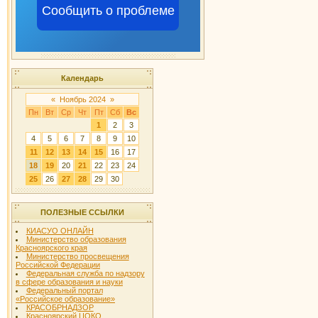
Сообщить о проблеме
Календарь
«
Ноябрь 2024
»
Пн
Вт
Ср
Чт
Пт
Сб
Вс
1
2
3
4
5
6
7
8
9
10
11
12
13
14
15
16
17
18
19
20
21
22
23
24
25
26
27
28
29
30
ПОЛЕЗНЫЕ ССЫЛКИ
КИАСУО ОНЛАЙН
Министерство образования
Красноярского края
Министерство просвещения
Российской Федерации
Федеральная служба по надзору
в сфере образования и науки
Федеральный портал
«Российское образование»
КРАСОБРНАДЗОР
Красноярский ЦОКО