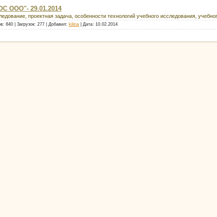
С ООО"- 29.01.2014
ледование, проектная задача, особенности технологий учебного исследования, учебно
в:
840
|
Загрузок:
277
|
Добавил:
kilina
|
Дата:
10.02.2014