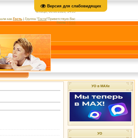
Версия для слабовидящих
Четверг, 06.08.2026, 14:09
шли как
Гость
|
Группа
"
Гости
"
Приветствую Вас
Гость
|
RSS
УО в МАХе
УО