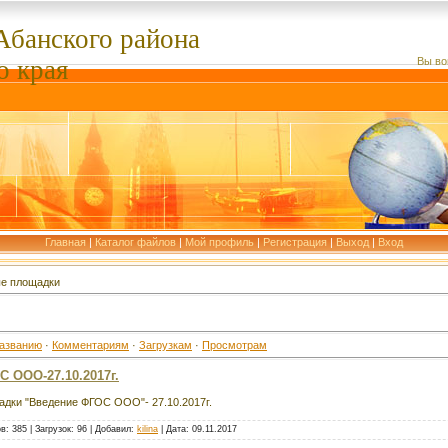
Абанского
района
о края
Вы во
Главная
|
Каталог файлов
|
Мой профиль
|
Регистрация
|
Выход
|
Вход
е площадки
азванию
·
Комментариям
·
Загрузкам
·
Просмотрам
 ООО-27.10.2017г.
дки "Введение ФГОС ООО"- 27.10.2017г.
в:
385
|
Загрузок:
96
|
Добавил:
kilina
|
Дата:
09.11.2017