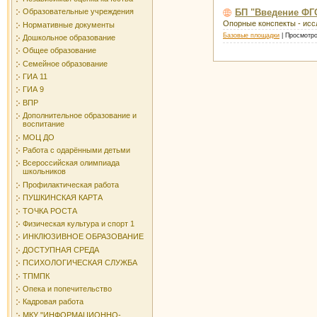
БП "Введение ФГО
Образовательные учреждения
Опорные конспекты - исс
Нормативные документы
Базовые площадки
|
Просмотро
Дошкольное образование
Общее образование
Семейное образование
ГИА 11
ГИА 9
ВПР
Дополнительное образование и
воспитание
МОЦ ДО
Работа с одарёнными детьми
Всероссийская олимпиада
школьников
Профилактическая работа
ПУШКИНСКАЯ КАРТА
ТОЧКА РОСТА
Физическая культура и спорт 1
ИНКЛЮЗИВНОЕ ОБРАЗОВАНИЕ
ДОСТУПНАЯ СРЕДА
ПСИХОЛОГИЧЕСКАЯ СЛУЖБА
ТПМПК
Опека и попечительство
Кадровая работа
МКУ "ИНФОРМАЦИОННО-