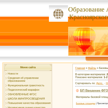
Образование 
ссссссс
Красноярског
Меню сайта
Главная
»
Файлы
» Базовы
Новости
В категории материалов
:
2
Показано материалов
:
1-2
Сведения об управлении
образованием
Сортировать по
:
Дате
·
Н
Функциональная грамотность
Педагогический марафон
БП Введение ФГОС
ОБНОВЛЕННЫЕ ФГОС
Материалы базовой площа
ШКОЛА МИНПРОСВЕЩЕНИЯ
Повышение качества образования
Базовые площадки
|
Просмотро
Независимая оценка качества