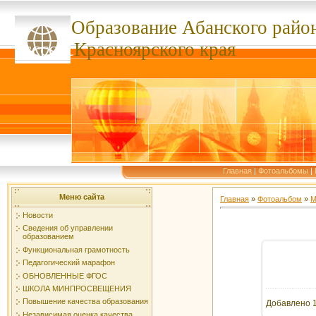
Образование Абанского
райо
ссссссс
Красноярского края
Главная
|
Фотоальбомы
|
Меню сайта
Главная
»
Фотоальбом
»
М
Новости
Сведения об управлении
образованием
Функциональная грамотность
Педагогический марафон
В ре
ОБНОВЛЕННЫЕ ФГОС
ШКОЛА МИНПРОСВЕЩЕНИЯ
Повышение качества образования
Добавлено
1
Независимая оценка качества