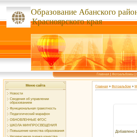
Образование Абанского
райо
ссссссс
Красноярского края
Главная
|
Фотоальбомы
|
Меню сайта
Главная
»
Фотоальбом
»
М
Новости
Сведения об управлении
образованием
Функциональная грамотность
Педагогический марафон
В ре
ОБНОВЛЕННЫЕ ФГОС
ШКОЛА МИНПРОСВЕЩЕНИЯ
Повышение качества образования
Добавлено
1
Независимая оценка качества