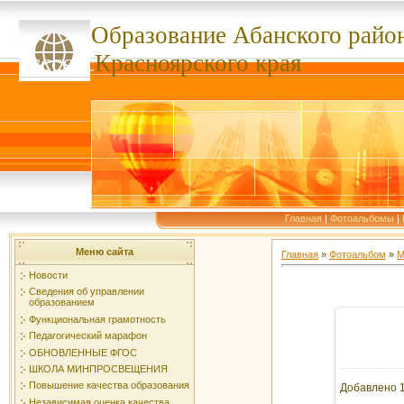
Образование Абанского
райо
ссссссс
Красноярского края
Главная
|
Фотоальбомы
|
Меню сайта
Главная
»
Фотоальбом
»
М
Новости
Сведения об управлении
образованием
Функциональная грамотность
Педагогический марафон
В ре
ОБНОВЛЕННЫЕ ФГОС
ШКОЛА МИНПРОСВЕЩЕНИЯ
Повышение качества образования
Добавлено
1
Независимая оценка качества