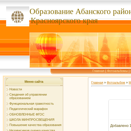
Образование Абанского
райо
ссссссс
Красноярского края
Главная
|
Фотоальбомы
|
Меню сайта
Главная
»
Фотоальбом
»
М
Новости
Сведения об управлении
образованием
Функциональная грамотность
Педагогический марафон
В ре
ОБНОВЛЕННЫЕ ФГОС
ШКОЛА МИНПРОСВЕЩЕНИЯ
Повышение качества образования
Добавлено
1
Независимая оценка качества